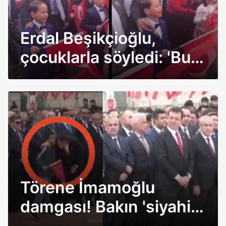
Erdal Beşikçioğlu,
çocuklarla söyledi: 'Bu
Gün Bayram'
Törene İmamoğlu
damgası! Bakın 'siyahi'
çocuğa ne yaptı?