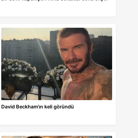
David Beckham'ın keli göründü