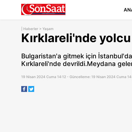
AN
|
Haberler
>
Yaşam
Kırklareli'nde yolcu
Bulgaristan'a gitmek için İstanbul'
Kırklareli'nde devrildi.Meydana gele
19 Nisan 2024 Cuma 14:12 - Güncelleme: 19 Nisan 2024 Cuma 14