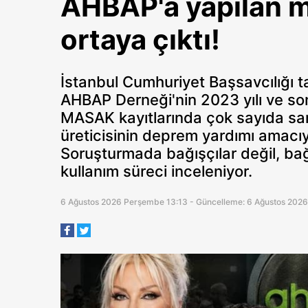
AHBAP'a yapılan m
ortaya çıktı!
İstanbul Cumhuriyet Başsavcılığı 
AHBAP Derneği'nin 2023 yılı ve son
MASAK kayıtlarında çok sayıda san
üreticisinin deprem yardımı amacıyl
Soruşturmada bağışçılar değil, bağ
kullanım süreci inceleniyor.
6 Ağustos 2026 Perşembe 13:13 - Güncelleme: 6 Ağustos 202