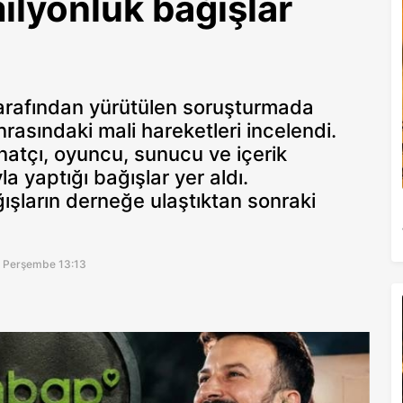
ilyonluk bağışlar
tarafından yürütülen soruşturmada
rasındaki mali hareketleri incelendi.
atçı, oyuncu, sunucu ve içerik
a yaptığı bağışlar yer aldı.
ışların derneğe ulaştıktan sonraki
6 Perşembe 13:13