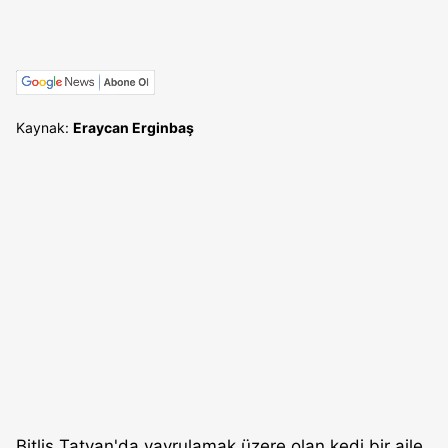
Kaynak:
Eraycan Erginbaş
Bitlis Tatvan'da yavrulamak üzere olan kedi bir aile