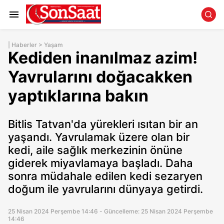
|
Haberler
>
Yaşam
Kediden inanılmaz azim!
Yavrularını doğacakken
yaptıklarına bakın
Bitlis Tatvan'da yürekleri ısıtan bir an
yaşandı. Yavrulamak üzere olan bir
kedi, aile sağlık merkezinin önüne
giderek miyavlamaya başladı. Daha
sonra müdahale edilen kedi sezaryen
doğum ile yavrularını dünyaya getirdi.
25 Nisan 2024 Perşembe 14:46 - Güncelleme: 25 Nisan 2024 Perşembe
14:46