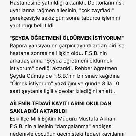
Hastanesine yatırıldığı aktarıldı. Doktorların risk
uyarılarına rağmen ailesinin, "çok zayıfladı"
gerekçesiyle sekiz gün sonra taburcu işlemini
yaptırdığı belirtildi.
"ŞEYDA ÖĞRETMENİ ÖLDÜRMEK İSTİYORUM"
Rapora yansıyan en çarpıcı ayrıntılardan biri ise
hastane sonrasına ilişkin oldu. F.S.B.'nin
arkadaşlarına "Şeyda öğretmeni öldürmek
istiyorum" dediği aktarıldı. Rehber öğretmen
Şeyda Gümüş de F.S.B.'nin bir sınav kağıdına
"Ölmek istiyorum" yazdığını ve günde 8 ila 10
saat şeytanla ilgili videolar izlediğini anlattı.
AİLENİN TEDAVİ KAYITLARINI OKULDAN
SAKLADIĞI AKTARILDI
Eski İlçe Milli Eğitim Müdürü Mustafa Akhan,
F.S.B.'nin ailesinin "damgalanma" endişesi
nedeniyle çocuğun geçmişteki tedavi kayıtlarını