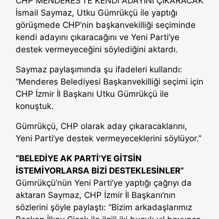
CHP MENDERES’TE KENDİ ADAYINI ÇIKARACAK
İsmail Saymaz, Utku Gümrükçü ile yaptığı
görüşmede CHP’nin başkanvekilliği seçiminde
kendi adayını çıkaracağını ve Yeni Parti’ye
destek vermeyeceğini söylediğini aktardı.
Saymaz paylaşımında şu ifadeleri kullandı:
“Menderes Belediyesi Başkanvekilliği seçimi için
CHP İzmir İl Başkanı Utku Gümrükçü ile
konuştuk.
Gümrükçü, CHP olarak aday çıkaracaklarını,
Yeni Parti’ye destek vermeyeceklerini söylüyor.”
“BELEDİYE AK PARTİ’YE GİTSİN
İSTEMİYORLARSA BİZİ DESTEKLESİNLER”
Gümrükçü’nün Yeni Parti’ye yaptığı çağrıyı da
aktaran Saymaz, CHP İzmir İl Başkanı’nın
sözlerini şöyle paylaştı: “Bizim arkadaşlarımız