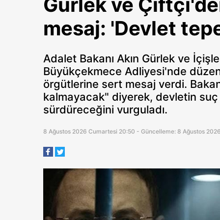
Gürlek ve Çiftçi'd
mesaj: 'Devlet tep
Adalet Bakanı Akın Gürlek ve İçişle
Büyükçekmece Adliyesi'nde düzenle
örgütlerine sert mesaj verdi. Bakan
kalmayacak" diyerek, devletin suç ö
sürdüreceğini vurguladı.
8 Ağustos 2026 Cumartesi 20:50 - Güncelleme: 8 Ağustos 202