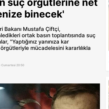
en suç örgütlerine net
enize binecek'
ri Bakanı Mustafa Çiftçi,
dikleri ortak basın toplantısında suç
lar, "Yaptığınız yanınıza kar
rgütleriyle mücadelesini kararlılıkla
6 Cumartesi 20:50