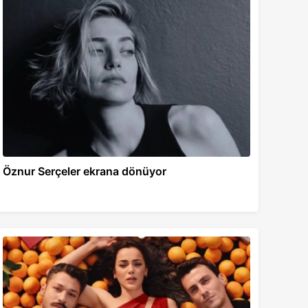
Öznur Serçeler ekrana dönüyor