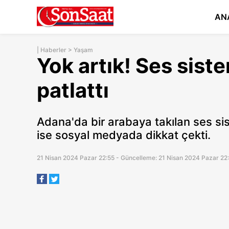
AN
|
Haberler
>
Yaşam
Yok artık! Ses sist
patlattı
Adana'da bir arabaya takılan ses sis
ise sosyal medyada dikkat çekti.
21 Nisan 2024 Pazar 22:55 - Güncelleme: 21 Nisan 2024 Pazar 22