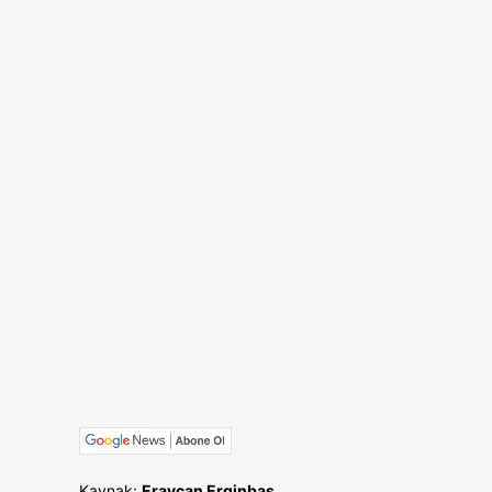
Kaynak:
Eraycan Erginbaş