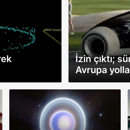
rek
İzin çıktı; sürü
Avrupa yolla