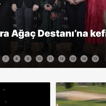
a Ağaç Destanı’na kefi
7
8
9
10
11
12
13
14
15