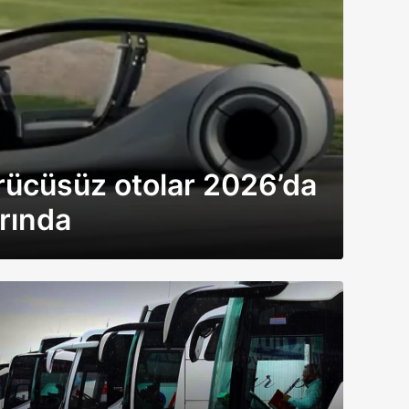
cüsüz otolar 2026’da
rında