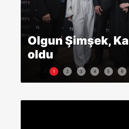
Olgun Şimşek, Kar
oldu
1
2
3
4
5
6