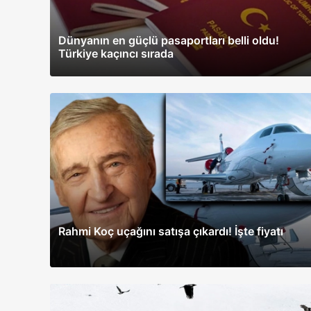
Dünyanın en güçlü pasaportları belli oldu!
Türkiye kaçıncı sırada
Rahmi Koç uçağını satışa çıkardı! İşte fiyatı