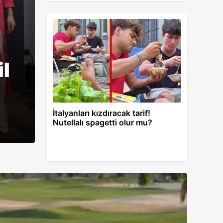
l
Dünyanın en dar ş
İtalyanları kızdıracak tarif!
Nutellalı spagetti olur mu?