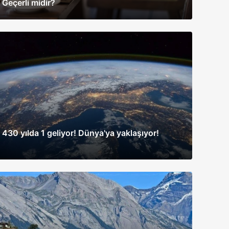
Geçerli midir?
430 yılda 1 geliyor! Dünya'ya yaklaşıyor!