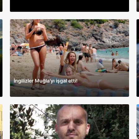
İngilizler Muğla'yı işgal etti!