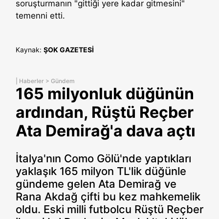
soruşturmanın "gittiği yere kadar gitmesini"
temenni etti.
Kaynak:
ŞOK GAZETESİ
|
Haberler
>
Gündem
165 milyonluk düğünün
ardından, Rüştü Reçber
Ata Demirağ'a dava açtı
İtalya'nın Como Gölü'nde yaptıkları
yaklaşık 165 milyon TL'lik düğünle
gündeme gelen Ata Demirağ ve
Rana Akdağ çifti bu kez mahkemelik
oldu. Eski milli futbolcu Rüştü Reçber