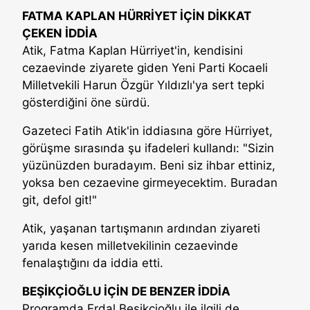
FATMA KAPLAN HÜRRİYET İÇİN DİKKAT
ÇEKEN İDDİA
Atik, Fatma Kaplan Hürriyet'in, kendisini
cezaevinde ziyarete giden Yeni Parti Kocaeli
Milletvekili Harun Özgür Yıldızlı'ya sert tepki
gösterdiğini öne sürdü.
Gazeteci Fatih Atik'in iddiasına göre Hürriyet,
görüşme sırasında şu ifadeleri kullandı: "Sizin
yüzünüzden buradayım. Beni siz ihbar ettiniz,
yoksa ben cezaevine girmeyecektim. Buradan
git, defol git!"
Atik, yaşanan tartışmanın ardından ziyareti
yarıda kesen milletvekilinin cezaevinde
fenalaştığını da iddia etti.
BEŞİKÇİOĞLU İÇİN DE BENZER İDDİA
Programda Erdal Beşikçioğlu ile ilgili de