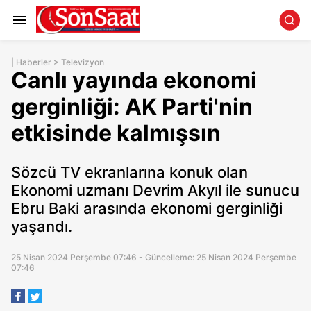
|
Haberler
>
Televizyon
Canlı yayında ekonomi
gerginliği: AK Parti'nin
etkisinde kalmışsın
Sözcü TV ekranlarına konuk olan
Ekonomi uzmanı Devrim Akyıl ile sunucu
Ebru Baki arasında ekonomi gerginliği
yaşandı.
25 Nisan 2024 Perşembe 07:46 - Güncelleme: 25 Nisan 2024 Perşembe
07:46