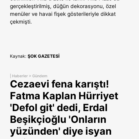
gerçekleştirilmiş, düğün dekorasyonu, özel
menüler ve havai fişek gösterileriyle dikkat
çekmişti.
Kaynak:
ŞOK GAZETESİ
|
Haberler
>
Gündem
Cezaevi fena karıştı!
Fatma Kaplan Hürriyet
'Defol git' dedi, Erdal
Beşikçioğlu 'Onların
yüzünden' diye isyan