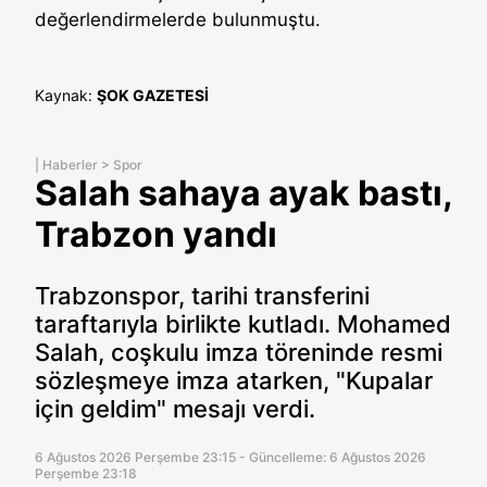
değerlendirmelerde bulunmuştu.
Kaynak:
ŞOK GAZETESİ
|
Haberler
>
Spor
Salah sahaya ayak bastı,
Trabzon yandı
Trabzonspor, tarihi transferini
taraftarıyla birlikte kutladı. Mohamed
Salah, coşkulu imza töreninde resmi
sözleşmeye imza atarken, "Kupalar
için geldim" mesajı verdi.
6 Ağustos 2026 Perşembe 23:15 - Güncelleme: 6 Ağustos 2026
Perşembe 23:18