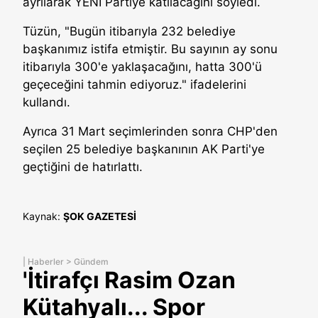
ayrılarak YENİ Partiye katılacağını söyledi.
Tüzün, "Bugün itibarıyla 232 belediye
başkanımız istifa etmiştir. Bu sayının ay sonu
itibarıyla 300'e yaklaşacağını, hatta 300'ü
geçeceğini tahmin ediyoruz." ifadelerini
kullandı.
Ayrıca 31 Mart seçimlerinden sonra CHP'den
seçilen 25 belediye başkanının AK Parti'ye
geçtiğini de hatırlattı.
Kaynak:
ŞOK GAZETESİ
|
Haberler
>
Gündem
'İtirafçı Rasim Ozan
Kütahyalı... Spor