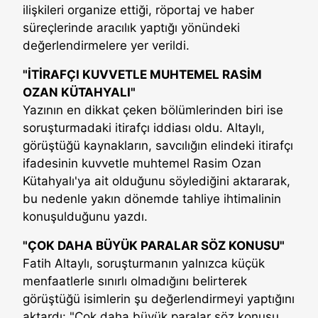
ilişkileri organize ettiği, röportaj ve haber
süreçlerinde aracılık yaptığı yönündeki
değerlendirmelere yer verildi.
"İTİRAFÇI KUVVETLE MUHTEMEL RASİM
OZAN KÜTAHYALI"
Yazının en dikkat çeken bölümlerinden biri ise
soruşturmadaki itirafçı iddiası oldu. Altaylı,
görüştüğü kaynakların, savcılığın elindeki itirafçı
ifadesinin kuvvetle muhtemel Rasim Ozan
Kütahyalı'ya ait olduğunu söylediğini aktararak,
bu nedenle yakın dönemde tahliye ihtimalinin
konuşulduğunu yazdı.
"ÇOK DAHA BÜYÜK PARALAR SÖZ KONUSU"
Fatih Altaylı, soruşturmanın yalnızca küçük
menfaatlerle sınırlı olmadığını belirterek
görüştüğü isimlerin şu değerlendirmeyi yaptığını
aktardı: "Çok daha büyük paralar söz konusu.