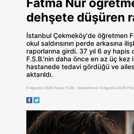
Fatma Nur öğretm
dehşete düşüren r
İstanbul Çekmeköy'de öğretmen Fat
okul saldırısının perde arkasına il
raporlarına girdi. 37 yıl 6 ay hapis
F.S.B.'nin daha önce en az üç kez 
hastanede tedavi gördüğü ve ailes
aktarıldı.
9 Ağustos 2026 Pazar 11:28 - Güncelleme: 9 Ağustos 2026 Paz