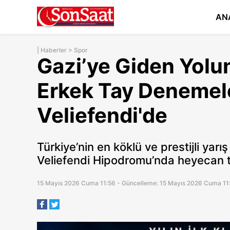
AN
|
Haberler
>
Spor
Gazi’ye Giden Yolun İ
Erkek Tay Denemel
Veliefendi'de
Türkiye’nin en köklü ve prestijli yar
Veliefendi Hipodromu’nda heyecan t
15 Mayıs 2026 Cuma 11:56 - Güncelleme: 15 Mayıs 2026 Cuma 11