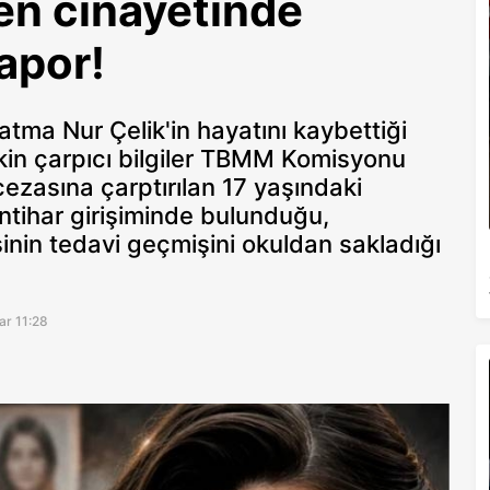
en cinayetinde
apor!
ma Nur Çelik'in hayatını kaybettiği
işkin çarpıcı bilgiler TBMM Komisyonu
 cezasına çarptırılan 17 yaşındaki
intihar girişiminde bulunduğu,
inin tedavi geçmişini okuldan sakladığı
ar 11:28