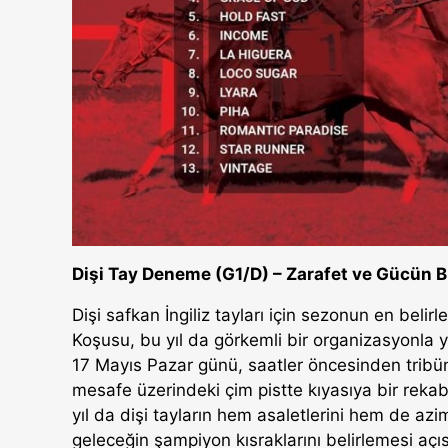
Dişi Tay Deneme (G1/D) – Zarafet ve Gücün 
Dişi safkan İngiliz tayları için sezonun en belir
Koşusu, bu yıl da görkemli bir organizasyonla 
17 Mayıs Pazar günü, saatler öncesinden tribü
mesafe üzerindeki çim pistte kıyasıya bir rekab
yıl da dişi tayların hem asaletlerini hem de az
geleceğin şampiyon kısraklarını belirlemesi aç