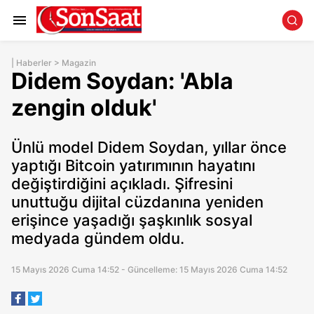
|
Haberler
>
Magazin
Didem Soydan: 'Abla
zengin olduk'
Ünlü model Didem Soydan, yıllar önce
yaptığı Bitcoin yatırımının hayatını
değiştirdiğini açıkladı. Şifresini
unuttuğu dijital cüzdanına yeniden
erişince yaşadığı şaşkınlık sosyal
medyada gündem oldu.
15 Mayıs 2026 Cuma 14:52 - Güncelleme: 15 Mayıs 2026 Cuma 14:52