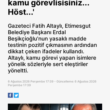
kamu görevlisisiniz...
Höst...'
Gazeteci Fatih Altaylı, Etimesgut
Belediye Başkanı Erdal
Beşikçioğlu'nun yasaklı madde
testinin pozitif çıkmasının ardından
dikkat çeken ifadeler kullandı.
Altaylı, kamu görevi yapan isimlere
yönelik sözleriyle sert eleştiriler
yöneltti.
6 Ağustos 2026 Perşembe 17:39 - Güncelleme: 6 Ağustos 2026
Perşembe 17:39