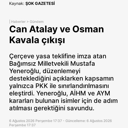
Kaynak:
ŞOK GAZETESİ
|
Haberler
>
Gündem
Can Atalay ve Osman
Kavala çıkışı
Çerçeve yasa teklifine imza atan
Bağımsız Milletvekili Mustafa
Yeneroğlu, düzenlemeyi
desteklediğini açıklarken kapsamın
yalnızca PKK ile sınırlandırılmasını
eleştirdi. Yeneroğlu, AİHM ve AYM
kararları bulunan isimler için de adım
atılması gerektiğini savundu.
6 Ağustos 2026 Perşembe 17:37 - Güncelleme: 6 Ağustos 2026
Perşembe 17:37