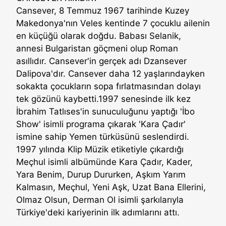
Cansever, 8 Temmuz 1967 tarihinde Kuzey
Makedonya'nın Veles kentinde 7 çocuklu ailenin
en küçüğü olarak doğdu. Babası Selanik,
annesi Bulgaristan göçmeni olup Roman
asıllıdır. Cansever'in gerçek adı Dzansever
Dalipova'dır. Cansever daha 12 yaşlarındayken
sokakta çocukların sopa fırlatmasından dolayı
tek gözünü kaybetti.1997 senesinde ilk kez
İbrahim Tatlıses'in sunuculuğunu yaptığı 'İbo
Show' isimli programa çıkarak 'Kara Çadır'
ismine sahip Yemen türküsünü seslendirdi.
1997 yılında Klip Müzik etiketiyle çıkardığı
Meçhul isimli albümünde Kara Çadır, Kader,
Yara Benim, Durup Dururken, Aşkım Yarım
Kalmasın, Meçhul, Yeni Aşk, Uzat Bana Ellerini,
Olmaz Olsun, Derman Ol isimli şarkılarıyla
Türkiye'deki kariyerinin ilk adımlarını attı.