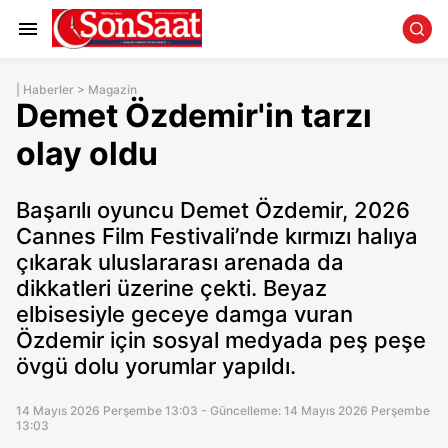
|
Haberler
>
Magazin
Demet Özdemir'in tarzı
olay oldu
Başarılı oyuncu Demet Özdemir, 2026
Cannes Film Festivali’nde kırmızı halıya
çıkarak uluslararası arenada da
dikkatleri üzerine çekti. Beyaz
elbisesiyle geceye damga vuran
Özdemir için sosyal medyada peş peşe
övgü dolu yorumlar yapıldı.
14 Mayıs 2026 Perşembe 13:03 - Güncelleme: 14 Mayıs 2026 Perşembe
13:03