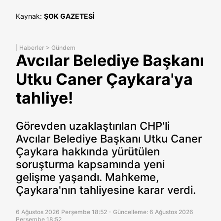
Kaynak:
ŞOK GAZETESİ
|
Haberler
>
Gündem
Avcılar Belediye Başkanı
Utku Caner Çaykara'ya
tahliye!
Görevden uzaklaştırılan CHP'li
Avcılar Belediye Başkanı Utku Caner
Çaykara hakkında yürütülen
soruşturma kapsamında yeni
gelişme yaşandı. Mahkeme,
Çaykara'nın tahliyesine karar verdi.
6 Ağustos 2026 Perşembe 18:52 - Güncelleme: 6 Ağustos 2026
Perşembe 18:52