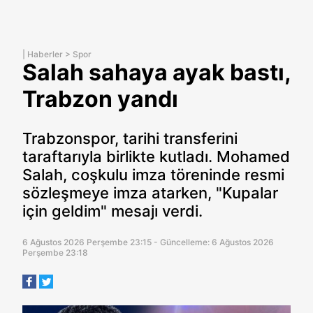
|
Haberler
>
Spor
Salah sahaya ayak bastı,
Trabzon yandı
Trabzonspor, tarihi transferini
taraftarıyla birlikte kutladı. Mohamed
Salah, coşkulu imza töreninde resmi
sözleşmeye imza atarken, "Kupalar
için geldim" mesajı verdi.
6 Ağustos 2026 Perşembe 23:15 - Güncelleme: 6 Ağustos 2026
Perşembe 23:18