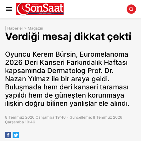
|
Haberler
>
Magazin
Verdiği mesaj dikkat çekti
Oyuncu Kerem Bürsin, Euromelanoma
2026 Deri Kanseri Farkındalık Haftası
kapsamında Dermatolog Prof. Dr.
Nazan Yılmaz ile bir araya geldi.
Buluşmada hem deri kanseri taraması
yapıldı hem de güneşten korunmaya
ilişkin doğru bilinen yanlışlar ele alındı.
8 Temmuz 2026 Çarşamba 19:46 - Güncelleme: 8 Temmuz 2026
Çarşamba 19:46