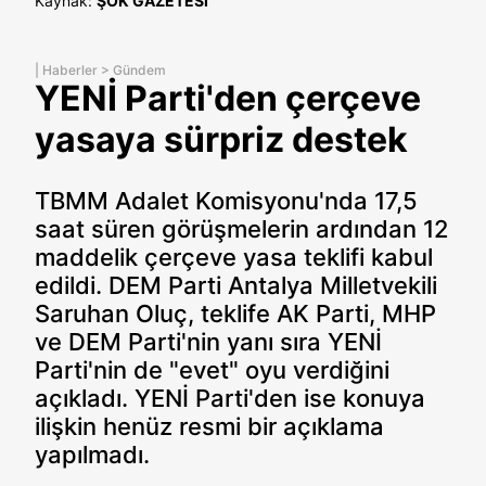
Kaynak:
ŞOK GAZETESİ
|
Haberler
>
Gündem
YENİ Parti'den çerçeve
yasaya sürpriz destek
TBMM Adalet Komisyonu'nda 17,5
saat süren görüşmelerin ardından 12
maddelik çerçeve yasa teklifi kabul
edildi. DEM Parti Antalya Milletvekili
Saruhan Oluç, teklife AK Parti, MHP
ve DEM Parti'nin yanı sıra YENİ
Parti'nin de "evet" oyu verdiğini
açıkladı. YENİ Parti'den ise konuya
ilişkin henüz resmi bir açıklama
yapılmadı.