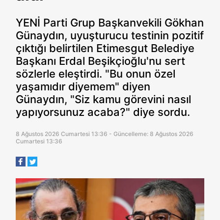
YENİ Parti Grup Başkanvekili Gökhan
Günaydın, uyuşturucu testinin pozitif
çıktığı belirtilen Etimesgut Belediye
Başkanı Erdal Beşikçioğlu'nu sert
sözlerle eleştirdi. "Bu onun özel
yaşamıdır diyemem" diyen
Günaydın, "Siz kamu görevini nasıl
yapıyorsunuz acaba?" diye sordu.
8 Ağustos 2026 Cumartesi 13:36 - Güncelleme: 8 Ağustos 2026
Cumartesi 13:36