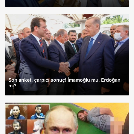
Son anket, çarpıcı sonuç! İmamoğlu mu, Erdoğan
mı?