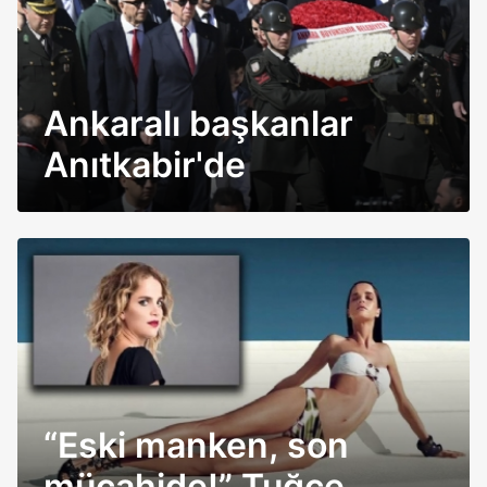
Ankaralı başkanlar
Anıtkabir'de
“Eski manken, son
mücahide!” Tuğçe