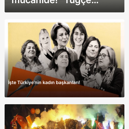
Kazaz, YRP'ye dümen
kırdı
İşte Türkiye’nin kadın başkanları!