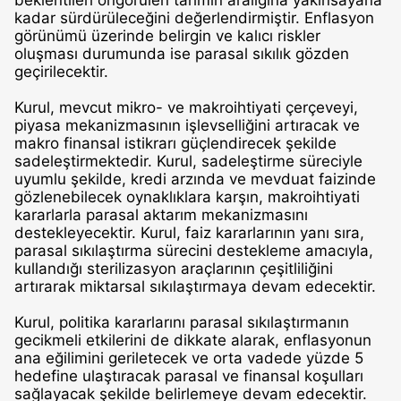
beklentileri öngörülen tahmin aralığına yakınsayana
kadar sürdürüleceğini değerlendirmiştir. Enflasyon
görünümü üzerinde belirgin ve kalıcı riskler
oluşması durumunda ise parasal sıkılık gözden
geçirilecektir.
Kurul, mevcut mikro- ve makroihtiyati çerçeveyi,
piyasa mekanizmasının işlevselliğini artıracak ve
makro finansal istikrarı güçlendirecek şekilde
sadeleştirmektedir. Kurul, sadeleştirme süreciyle
uyumlu şekilde, kredi arzında ve mevduat faizinde
gözlenebilecek oynaklıklara karşın, makroihtiyati
kararlarla parasal aktarım mekanizmasını
destekleyecektir. Kurul, faiz kararlarının yanı sıra,
parasal sıkılaştırma sürecini destekleme amacıyla,
kullandığı sterilizasyon araçlarının çeşitliliğini
artırarak miktarsal sıkılaştırmaya devam edecektir.
Kurul, politika kararlarını parasal sıkılaştırmanın
gecikmeli etkilerini de dikkate alarak, enflasyonun
ana eğilimini geriletecek ve orta vadede yüzde 5
hedefine ulaştıracak parasal ve finansal koşulları
sağlayacak şekilde belirlemeye devam edecektir.