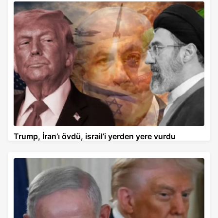
Trump, İran’ı övdü, israil’i yerden yere vurdu