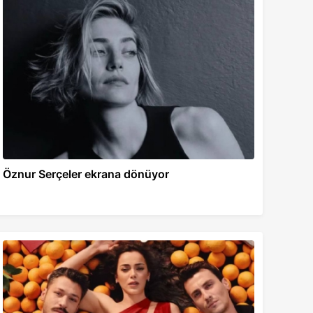
Öznur Serçeler ekrana dönüyor