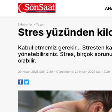
AN
|
Haberler
>
Yaşam
Stres yüzünden kilo
Kabul etmemiz gerekir... Stresten ka
yönetebilirsiniz. Stres, birçok soru
olabilir.
29 Nisan 2025 Salı 12:39 - Güncelleme: 29 Nisan 2025 Salı 12:39