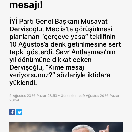
mesajı!
İYİ Parti Genel Başkanı Müsavat
Dervişoğlu, Meclis’te görüşülmesi
planlanan “çerçeve yasa” teklifinin
10 Ağustos’a denk getirilmesine sert
tepki gösterdi. Sevr Antlaşması’nın
yıl dönümüne dikkat çeken
Dervişoğlu, “Kime mesaj
veriyorsunuz?” sözleriyle iktidara
yüklendi.
9 Ağustos 2026 Pazar 23:53 - Güncelleme: 9 Ağustos 2026 Pazar
23:54