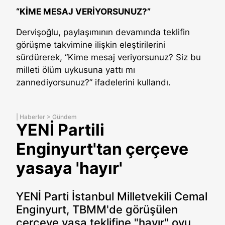
“KİME MESAJ VERİYORSUNUZ?”
Dervişoğlu, paylaşımının devamında teklifin
görüşme takvimine ilişkin eleştirilerini
sürdürerek, “Kime mesaj veriyorsunuz? Siz bu
milleti ölüm uykusuna yattı mı
zannediyorsunuz?” ifadelerini kullandı.
|
Haberler
>
Gündem
YENİ Partili
Enginyurt'tan çerçeve
yasaya 'hayır'
YENİ Parti İstanbul Milletvekili Cemal
Enginyurt, TBMM'de görüşülen
çerçeve yasa teklifine "hayır" oyu