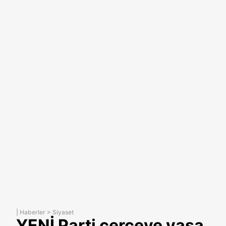
|
Haberler
>
Siyaset
YENİ Parti çerçeve yasa