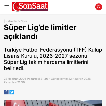
|
Haberler
>
Spor
Süper Lig’de limitler
açıklandı
Türkiye Futbol Federasyonu (TFF) Kulüp
Lisans Kurulu, 2026-2027 sezonu
Süper Lig takım harcama limitlerini
belirledi.
22 Haziran 2026 Pazartesi 21:36 - Güncelleme: 22 Haziran 2026
Pazartesi 21:36