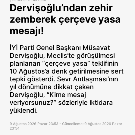
Dervişoğlu’ndan zehir
zemberek çerçeve yasa
mesajı!
İYİ Parti Genel Başkanı Müsavat
Dervişoğlu, Meclis’te görüşülmesi
planlanan “çerçeve yasa” teklifinin
10 Ağustos’a denk getirilmesine sert
tepki gösterdi. Sevr Antlaşması’nın
yıl dönümüne dikkat çeken
Dervişoğlu, “Kime mesaj
veriyorsunuz?” sözleriyle iktidara
yüklendi.
9 Ağustos 2026 Pazar 23:53 - Güncelleme: 9 Ağustos 2026 Pazar
23:54