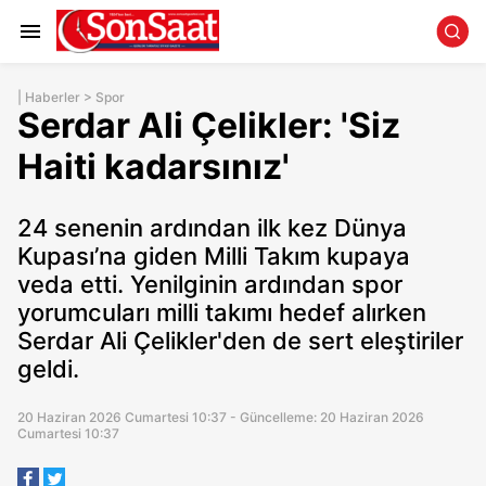
|
Haberler
>
Spor
Serdar Ali Çelikler: 'Siz
Haiti kadarsınız'
24 senenin ardından ilk kez Dünya
Kupası’na giden Milli Takım kupaya
veda etti. Yenilginin ardından spor
yorumcuları milli takımı hedef alırken
Serdar Ali Çelikler'den de sert eleştiriler
geldi.
20 Haziran 2026 Cumartesi 10:37 - Güncelleme: 20 Haziran 2026
Cumartesi 10:37