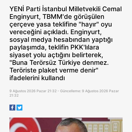
YENİ Parti İstanbul Milletvekili Cemal
Enginyurt, TBMM'de görüşülen
çerçeve yasa teklifine "hayır" oyu
vereceğini açıkladı. Enginyurt,
sosyal medya hesabından yaptığı
paylaşımda, teklifin PKK'lılara
siyaset yolu açtığını belirterek,
"Buna Terörsüz Türkiye denmez.
Teröriste plaket verme denir"
ifadelerini kullandı
9 Ağustos 2026 Pazar 21:32 - Güncelleme: 9 Ağustos 2026 Pazar
21:32