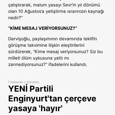
çalıştırarak, malum yasayı Sevr’in yıl dönümü
olan 10 Ağustos’a yetiştirme ısrarınızın kaynağı
nedir?”
“KİME MESAJ VERİYORSUNUZ?”
Dervişoğlu, paylaşımının devamında teklifin
görüşme takvimine ilişkin eleştirilerini
sürdürerek, “Kime mesaj veriyorsunuz? Siz bu
milleti ölüm uykusuna yattı mı
zannediyorsunuz?” ifadelerini kullandı.
|
Haberler
>
Gündem
YENİ Partili
Enginyurt'tan çerçeve
yasaya 'hayır'