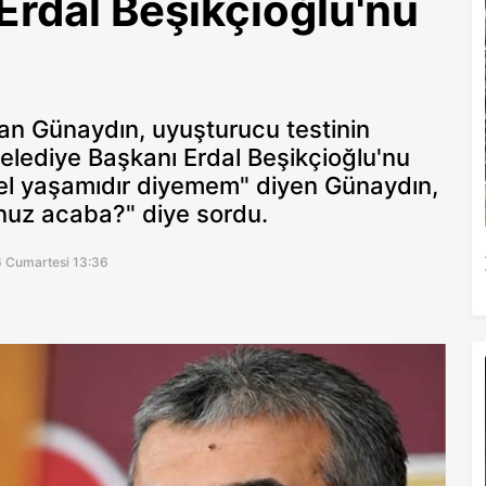
rdal Beşikçioğlu'nu
an Günaydın, uyuşturucu testinin
 Belediye Başkanı Erdal Beşikçioğlu'nu
özel yaşamıdır diyemem" diyen Günaydın,
unuz acaba?" diye sordu.
6 Cumartesi 13:36