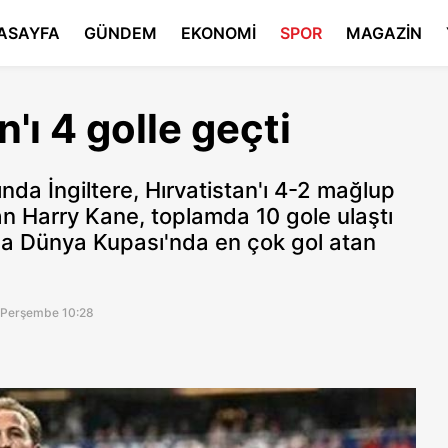
ASAYFA
GÜNDEM
EKONOMİ
SPOR
MAGAZİN
n'ı 4 golle geçti
da İngiltere, Hırvatistan'ı 4-2 mağlup
an Harry Kane, toplamda 10 gole ulaştı
yla Dünya Kupası'nda en çok gol atan
 Perşembe 10:28