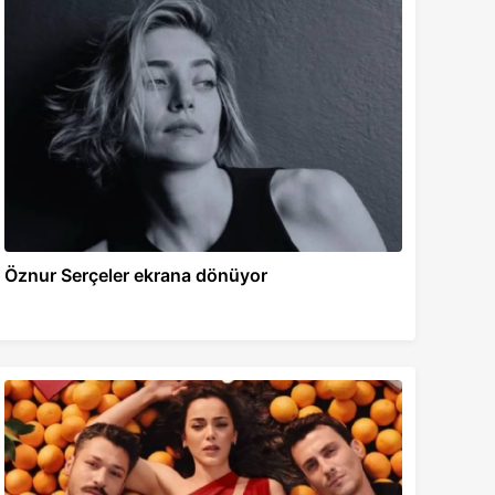
Öznur Serçeler ekrana dönüyor