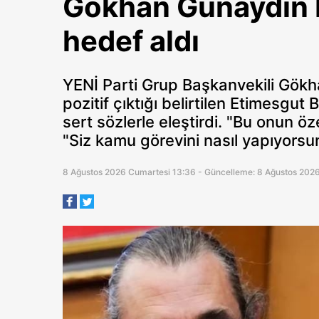
Gökhan Günaydın E
hedef aldı
YENİ Parti Grup Başkanvekili Gökh
pozitif çıktığı belirtilen Etimesgut
sert sözlerle eleştirdi. "Bu onun 
"Siz kamu görevini nasıl yapıyors
8 Ağustos 2026 Cumartesi 13:36 - Güncelleme: 8 Ağustos 202