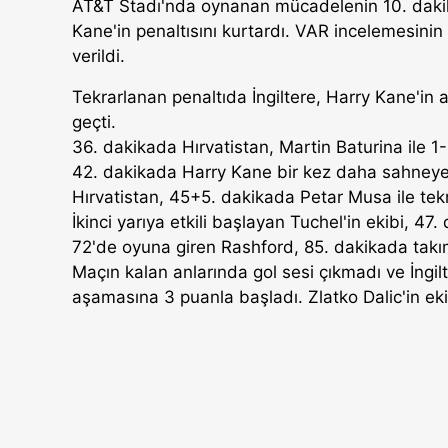
AT&T Stadı'nda oynanan mücadelenin 10. dakik
Kane'in penaltısını kurtardı. VAR incelemesinin
verildi.
Tekrarlanan penaltıda İngiltere, Harry Kane'in a
geçti.
36. dakikada Hırvatistan, Martin Baturina ile 1-1'
42. dakikada Harry Kane bir kez daha sahneye ç
Hırvatistan, 45+5. dakikada Petar Musa ile tekra
İkinci yarıya etkili başlayan Tuchel'in ekibi, 4
72'de oyuna giren Rashford, 85. dakikada takımı
Maçın kalan anlarında gol sesi çıkmadı ve İngil
aşamasına 3 puanla başladı. Zlatko Dalic'in eki