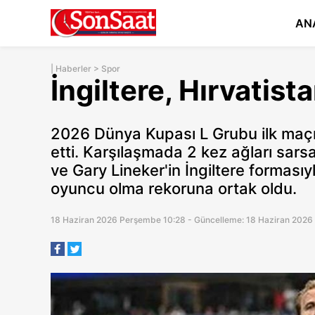
AN
|
Haberler
>
Spor
İngiltere, Hırvatista
2026 Dünya Kupası L Grubu ilk maçın
etti. Karşılaşmada 2 kez ağları sars
ve Gary Lineker'in İngiltere forması
oyuncu olma rekoruna ortak oldu.
18 Haziran 2026 Perşembe 10:28 - Güncelleme: 18 Haziran 2026