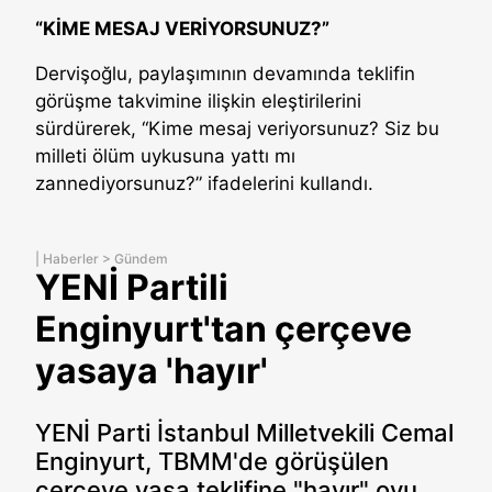
“KİME MESAJ VERİYORSUNUZ?”
Dervişoğlu, paylaşımının devamında teklifin
görüşme takvimine ilişkin eleştirilerini
sürdürerek, “Kime mesaj veriyorsunuz? Siz bu
milleti ölüm uykusuna yattı mı
zannediyorsunuz?” ifadelerini kullandı.
|
Haberler
>
Gündem
YENİ Partili
Enginyurt'tan çerçeve
yasaya 'hayır'
YENİ Parti İstanbul Milletvekili Cemal
Enginyurt, TBMM'de görüşülen
çerçeve yasa teklifine "hayır" oyu