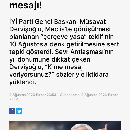
mesajı!
İYİ Parti Genel Başkanı Müsavat
Dervişoğlu, Meclis’te görüşülmesi
planlanan “çerçeve yasa” teklifinin
10 Ağustos’a denk getirilmesine sert
tepki gösterdi. Sevr Antlaşması’nın
yıl dönümüne dikkat çeken
Dervişoğlu, “Kime mesaj
veriyorsunuz?” sözleriyle iktidara
yüklendi.
9 Ağustos 2026 Pazar 23:53 - Güncelleme: 9 Ağustos 2026 Pazar
23:54