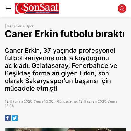
|
Haberler
>
Spor
Caner Erkin futbolu bıraktı
Caner Erkin, 37 yaşında profesyonel
futbol kariyerine nokta koyduğunu
açıkladı. Galatasaray, Fenerbahçe ve
Beşiktaş formaları giyen Erkin, son
olarak Sakaryaspor'un başarısı için
mücadele etmişti.
19 Haziran 2026 Cuma 15:08 - Güncelleme: 19 Haziran 2026 Cuma
15:08