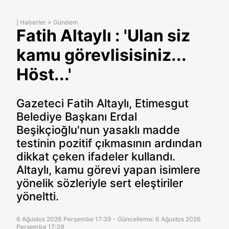
|
Haberler
>
Gündem
Fatih Altaylı : 'Ulan siz
kamu görevlisisiniz...
Höst...'
Gazeteci Fatih Altaylı, Etimesgut
Belediye Başkanı Erdal
Beşikçioğlu'nun yasaklı madde
testinin pozitif çıkmasının ardından
dikkat çeken ifadeler kullandı.
Altaylı, kamu görevi yapan isimlere
yönelik sözleriyle sert eleştiriler
yöneltti.
6 Ağustos 2026 Perşembe 17:39 - Güncelleme: 6 Ağustos 2026
Perşembe 17:39