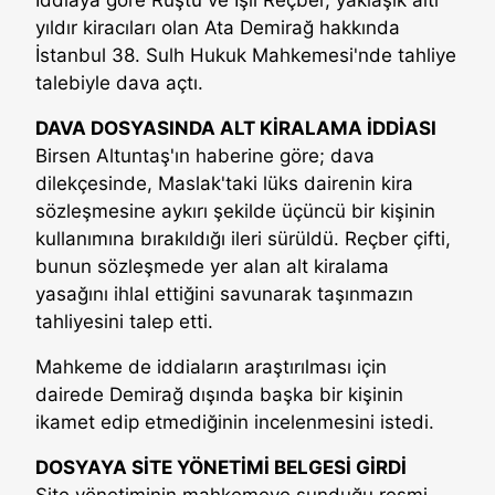
İddiaya göre Rüştü ve Işıl Reçber, yaklaşık altı
yıldır kiracıları olan Ata Demirağ hakkında
İstanbul 38. Sulh Hukuk Mahkemesi'nde tahliye
talebiyle dava açtı.
DAVA DOSYASINDA ALT KİRALAMA İDDİASI
Birsen Altuntaş'ın haberine göre; dava
dilekçesinde, Maslak'taki lüks dairenin kira
sözleşmesine aykırı şekilde üçüncü bir kişinin
kullanımına bırakıldığı ileri sürüldü. Reçber çifti,
bunun sözleşmede yer alan alt kiralama
yasağını ihlal ettiğini savunarak taşınmazın
tahliyesini talep etti.
Mahkeme de iddiaların araştırılması için
dairede Demirağ dışında başka bir kişinin
ikamet edip etmediğinin incelenmesini istedi.
DOSYAYA SİTE YÖNETİMİ BELGESİ GİRDİ