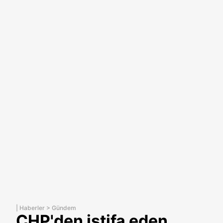
|
Haberler
>
Gündem
CHP'den istifa eden