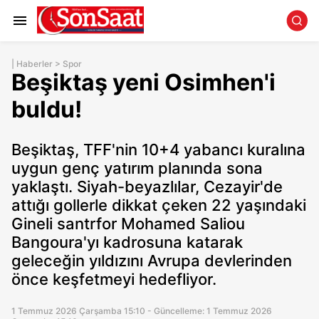
|
Haberler
>
Spor
Beşiktaş yeni Osimhen'i
buldu!
Beşiktaş, TFF'nin 10+4 yabancı kuralına
uygun genç yatırım planında sona
yaklaştı. Siyah-beyazlılar, Cezayir'de
attığı gollerle dikkat çeken 22 yaşındaki
Gineli santrfor Mohamed Saliou
Bangoura'yı kadrosuna katarak
geleceğin yıldızını Avrupa devlerinden
önce keşfetmeyi hedefliyor.
1 Temmuz 2026 Çarşamba 15:10 - Güncelleme: 1 Temmuz 2026