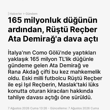
|
Haberler
>
Gündem
165 milyonluk düğünün
ardından, Rüştü Reçber
Ata Demirağ'a dava açtı
İtalya'nın Como Gölü'nde yaptıkları
yaklaşık 165 milyon TL'lik düğünle
gündeme gelen Ata Demirağ ve
Rana Akdağ çifti bu kez mahkemelik
oldu. Eski milli futbolcu Rüştü Reçber
ile eşi Işıl Reçberin, Maslak'taki lüks
konutta oturan kiracıları hakkında
tahliye davası açtığı öne sürüldü.
7 Ağustos 2026 Cuma 13:26 - Güncelleme: 7 Ağustos 2026 Cuma