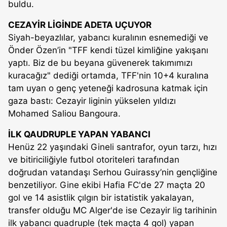
buldu.
CEZAYİR LİGİNDE ADETA UÇUYOR
Siyah-beyazlılar, yabancı kuralının esnemediği ve
Önder Özen’in "TFF kendi tüzel kimliğine yakışanı
yaptı. Biz de bu beyana güvenerek takımımızı
kuracağız" dediği ortamda, TFF'nin 10+4 kuralına
tam uyan o genç yeteneği kadrosuna katmak için
gaza bastı: Cezayir liginin yükselen yıldızı
Mohamed Saliou Bangoura.
İLK QAUDRUPLE YAPAN YABANCI
Henüz 22 yaşındaki Gineli santrafor, oyun tarzı, hızı
ve bitiriciliğiyle futbol otoriteleri tarafından
doğrudan vatandaşı Serhou Guirassy’nin gençliğine
benzetiliyor. Gine ekibi Hafia FC'de 27 maçta 20
gol ve 14 asistlik çılgın bir istatistik yakalayan,
transfer olduğu MC Alger'de ise Cezayir lig tarihinin
ilk yabancı quadruple (tek maçta 4 gol) yapan