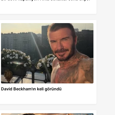
David Beckham'ın keli göründü