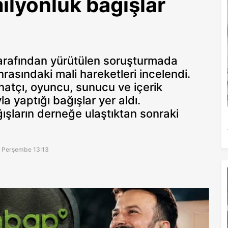
ilyonluk bağışlar
tarafından yürütülen soruşturmada
rasındaki mali hareketleri incelendi.
atçı, oyuncu, sunucu ve içerik
a yaptığı bağışlar yer aldı.
ışların derneğe ulaştıktan sonraki
6 Perşembe 13:13