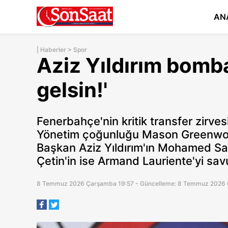
AN
|
Haberler
>
Spor
Aziz Yıldırım bombay
gelsin!'
Fenerbahçe'nin kritik transfer zirvesi
Yönetim çoğunluğu Mason Greenwood
Başkan Aziz Yıldırım'ın Mohamed Sala
Çetin'in ise Armand Lauriente'yi sa
8 Temmuz 2026 Çarşamba 19:57 - Güncelleme: 8 Temmuz 2026 