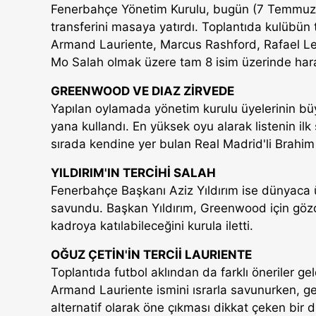
Fenerbahçe Yönetim Kurulu, bugün (7 Temmuz) g
transferini masaya yatırdı. Toplantıda kulübün
Armand Lauriente, Marcus Rashford, Rafael Le
Mo Salah olmak üzere tam 8 isim üzerinde harar
GREENWOOD VE DIAZ ZİRVEDE
Yapılan oylamada yönetim kurulu üyelerinin b
yana kullandı. En yüksek oyu alarak listenin il
sırada kendine yer bulan Real Madrid'li Brahim 
YILDIRIM'IN TERCİHİ SALAH
Fenerbahçe Başkanı Aziz Yıldırım ise dünyaca 
savundu. Başkan Yıldırım, Greenwood için gözd
kadroya katılabileceğini kurula iletti.
OĞUZ ÇETİN'İN TERCİİ LAURIENTE
Toplantıda futbol aklından da farklı öneriler g
Armand Lauriente ismini ısrarla savunurken, g
alternatif olarak öne çıkması dikkat çeken bir d