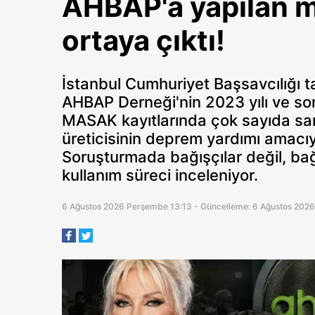
AHBAP'a yapılan m
ortaya çıktı!
İstanbul Cumhuriyet Başsavcılığı 
AHBAP Derneği'nin 2023 yılı ve son
MASAK kayıtlarında çok sayıda san
üreticisinin deprem yardımı amacıyl
Soruşturmada bağışçılar değil, bağ
kullanım süreci inceleniyor.
6 Ağustos 2026 Perşembe 13:13 - Güncelleme: 6 Ağustos 202