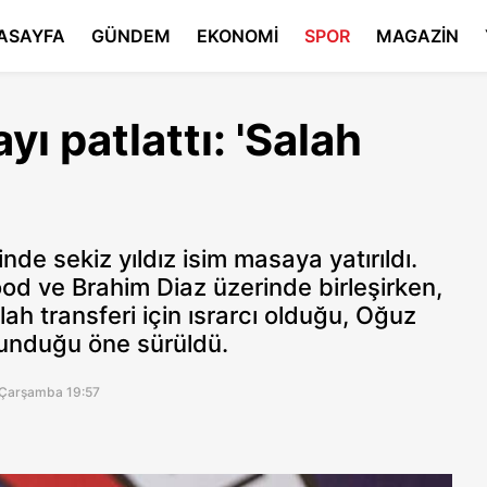
ASAYFA
GÜNDEM
EKONOMİ
SPOR
MAGAZİN
ı patlattı: 'Salah
nde sekiz yıldız isim masaya yatırıldı.
 ve Brahim Diaz üzerinde birleşirken,
h transferi için ısrarcı olduğu, Oğuz
vunduğu öne sürüldü.
Çarşamba 19:57