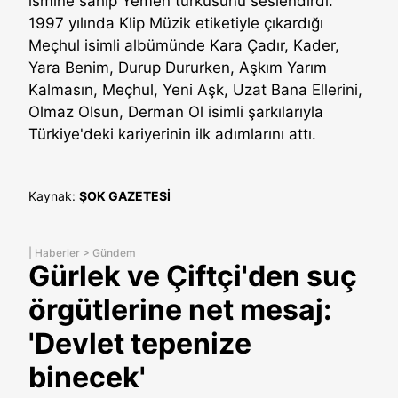
ismine sahip Yemen türküsünü seslendirdi.
1997 yılında Klip Müzik etiketiyle çıkardığı
Meçhul isimli albümünde Kara Çadır, Kader,
Yara Benim, Durup Dururken, Aşkım Yarım
Kalmasın, Meçhul, Yeni Aşk, Uzat Bana Ellerini,
Olmaz Olsun, Derman Ol isimli şarkılarıyla
Türkiye'deki kariyerinin ilk adımlarını attı.
Kaynak:
ŞOK GAZETESİ
|
Haberler
>
Gündem
Gürlek ve Çiftçi'den suç
örgütlerine net mesaj:
'Devlet tepenize
binecek'