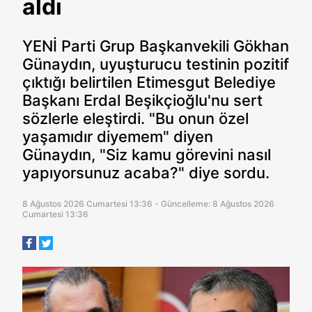
aldı
YENİ Parti Grup Başkanvekili Gökhan
Günaydın, uyuşturucu testinin pozitif
çıktığı belirtilen Etimesgut Belediye
Başkanı Erdal Beşikçioğlu'nu sert
sözlerle eleştirdi. "Bu onun özel
yaşamıdır diyemem" diyen
Günaydın, "Siz kamu görevini nasıl
yapıyorsunuz acaba?" diye sordu.
8 Ağustos 2026 Cumartesi 13:36 - Güncelleme: 8 Ağustos 2026
Cumartesi 13:36