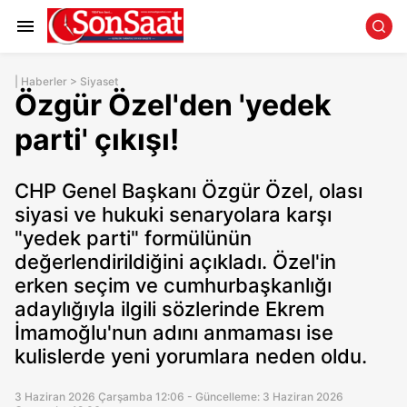
|
Haberler
>
Siyaset
Özgür Özel'den 'yedek
parti' çıkışı!
CHP Genel Başkanı Özgür Özel, olası
siyasi ve hukuki senaryolara karşı
"yedek parti" formülünün
değerlendirildiğini açıkladı. Özel'in
erken seçim ve cumhurbaşkanlığı
adaylığıyla ilgili sözlerinde Ekrem
İmamoğlu'nun adını anmaması ise
kulislerde yeni yorumlara neden oldu.
3 Haziran 2026 Çarşamba 12:06 - Güncelleme: 3 Haziran 2026