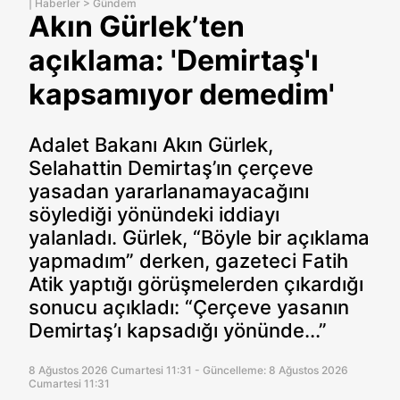
|
Haberler
>
Gündem
Akın Gürlek’ten
açıklama: 'Demirtaş'ı
kapsamıyor demedim'
Adalet Bakanı Akın Gürlek,
Selahattin Demirtaş’ın çerçeve
yasadan yararlanamayacağını
söylediği yönündeki iddiayı
yalanladı. Gürlek, “Böyle bir açıklama
yapmadım” derken, gazeteci Fatih
Atik yaptığı görüşmelerden çıkardığı
sonucu açıkladı: “Çerçeve yasanın
Demirtaş’ı kapsadığı yönünde...”
8 Ağustos 2026 Cumartesi 11:31 - Güncelleme: 8 Ağustos 2026
Cumartesi 11:31