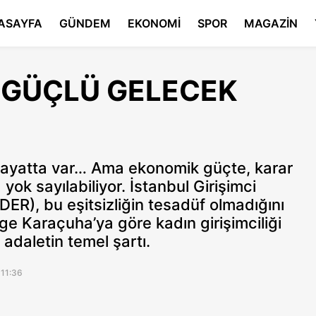
ASAYFA
GÜNDEM
EKONOMİ
SPOR
MAGAZİN
 GÜÇLÜ GELECEK
 hayatta var… Ama ekonomik güçte, karar
ok sayılabiliyor. İstanbul Girişimci
ER), bu eşitsizliğin tesadüf olmadığını
e Karaçuha’ya göre kadın girişimciliği
adaletin temel şartı.
 11:36