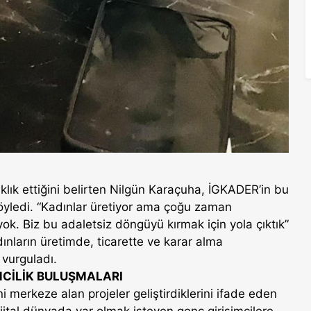
nıklık ettiğini belirten Nilgün Karaçuha, İGKADER’in bu
söyledi. “Kadınlar üretiyor ama çoğu zaman
k. Biz bu adaletsiz döngüyü kırmak için yola çıktık”
nların üretimde, ticarette ve karar alma
vurguladı.
MCİLİK BULUŞMALARI
i merkeze alan projeler geliştirdiklerini ifade eden
ital dünyada var olmak isteyen genç girişimcilere