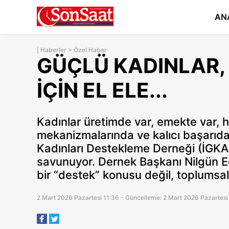
AN
|
Haberler
>
Özel Haber
GÜÇLÜ KADINLAR,
İÇİN EL ELE...
Kadınlar üretimde var, emekte var,
mekanizmalarında ve kalıcı başarıda y
Kadınları Destekleme Derneği (İGKAD
savunuyor. Dernek Başkanı Nilgün Eg
bir “destek” konusu değil, toplumsal 
2 Mart 2026 Pazartesi 11:36 - Güncelleme: 2 Mart 2026 Pazartesi