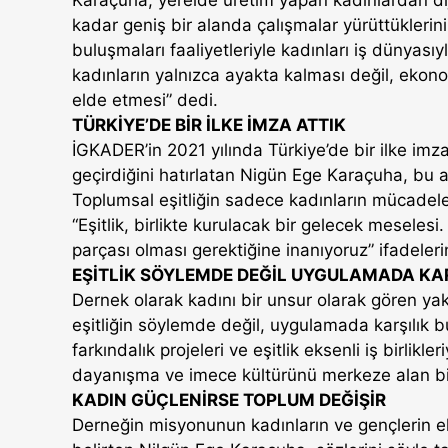
kadar geniş bir alanda çalışmalar yürüttüklerini b
buluşmaları faaliyetleriyle kadınları iş dünyas
kadınların yalnızca ayakta kalması değil, ekono
elde etmesi” dedi.
TÜRKİYE’DE BİR İLKE İMZA ATTIK
İGKADER’in 2021 yılında Türkiye’de bir ilke imz
geçirdiğini hatırlatan Nigün Ege Karaçuha, bu adı
Toplumsal eşitliğin sadece kadınların mücade
“Eşitlik, birlikte kurulacak bir gelecek meselesi
parçası olması gerektiğine inanıyoruz” ifadelerin
EŞİTLİK SÖYLEMDE DEĞİL UYGULAMADA KAR
Dernek olarak kadını bir unsur olarak gören yak
eşitliğin söylemde değil, uygulamada karşılık bu
farkındalık projeleri ve eşitlik eksenli iş birlik
dayanışma ve imece kültürünü merkeze alan bir a
KADIN GÜÇLENİRSE TOPLUM DEĞİŞİR
Derneğin misyonunun kadınların ve gençlerin 