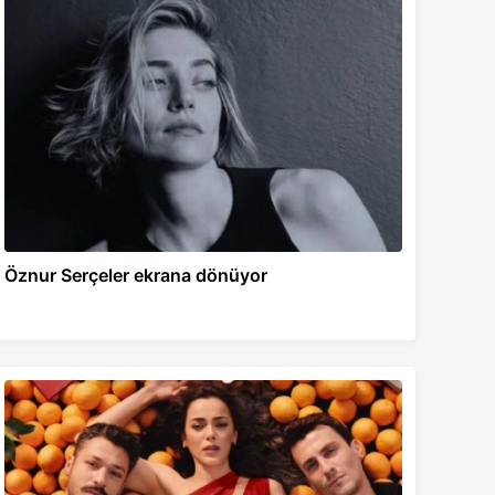
Öznur Serçeler ekrana dönüyor