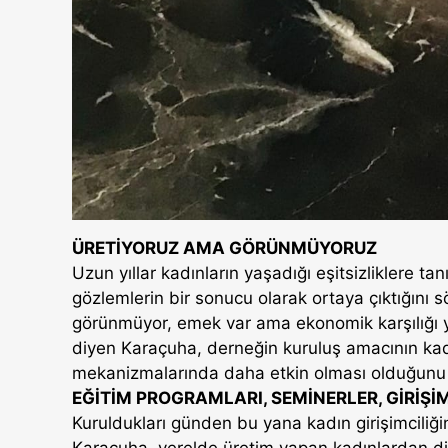
ÜRETİYORUZ AMA GÖRÜNMÜYORUZ
Uzun yıllar kadınların yaşadığı eşitsizliklere ta
gözlemlerin bir sonucu olarak ortaya çıktığını 
görünmüyor, emek var ama ekonomik karşılığı yo
diyen Karaçuha, derneğin kuruluş amacının kadı
mekanizmalarında daha etkin olması olduğunu 
EĞİTİM PROGRAMLARI, SEMİNERLER, GİRİŞİ
Kuruldukları günden bu yana kadın girişimciliğin
Karaçuha, yerelde üretim yapan kadınlardan dij