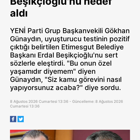
Beşikçioğlu'nu hedef
aldı
YENİ Parti Grup Başkanvekili Gökhan
Günaydın, uyuşturucu testinin pozitif
çıktığı belirtilen Etimesgut Belediye
Başkanı Erdal Beşikçioğlu'nu sert
sözlerle eleştirdi. "Bu onun özel
yaşamıdır diyemem" diyen
Günaydın, "Siz kamu görevini nasıl
yapıyorsunuz acaba?" diye sordu.
8 Ağustos 2026 Cumartesi 13:36 - Güncelleme: 8 Ağustos 2026
Cumartesi 13:36