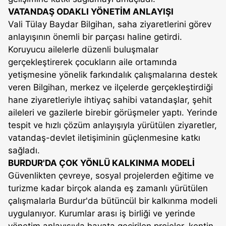
VATANDAŞ ODAKLI YÖNETİM ANLAYIŞI
Vali Tülay Baydar Bilgihan, saha ziyaretlerini görev
anlayışının önemli bir parçası haline getirdi.
Koruyucu ailelerle düzenli buluşmalar
gerçekleştirerek çocukların aile ortamında
yetişmesine yönelik farkındalık çalışmalarına destek
veren Bilgihan, merkez ve ilçelerde gerçekleştirdiği
hane ziyaretleriyle ihtiyaç sahibi vatandaşlar, şehit
aileleri ve gazilerle birebir görüşmeler yaptı. Yerinde
tespit ve hızlı çözüm anlayışıyla yürütülen ziyaretler,
vatandaş-devlet iletişiminin güçlenmesine katkı
sağladı.
BURDUR'DA ÇOK YÖNLÜ KALKINMA MODELİ
Güvenlikten çevreye, sosyal projelerden eğitime ve
turizme kadar birçok alanda eş zamanlı yürütülen
çalışmalarla Burdur'da bütüncül bir kalkınma modeli
uygulanıyor. Kurumlar arası iş birliği ve yerinde
yönetim anlayışıyla hayata geçirilen projeler, kentin