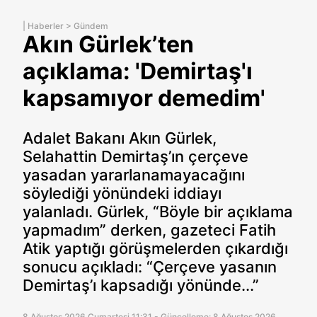
|
Haberler
>
Gündem
Akın Gürlek’ten
açıklama: 'Demirtaş'ı
kapsamıyor demedim'
Adalet Bakanı Akın Gürlek,
Selahattin Demirtaş’ın çerçeve
yasadan yararlanamayacağını
söylediği yönündeki iddiayı
yalanladı. Gürlek, “Böyle bir açıklama
yapmadım” derken, gazeteci Fatih
Atik yaptığı görüşmelerden çıkardığı
sonucu açıkladı: “Çerçeve yasanın
Demirtaş’ı kapsadığı yönünde...”
8 Ağustos 2026 Cumartesi 11:31 - Güncelleme: 8 Ağustos 2026