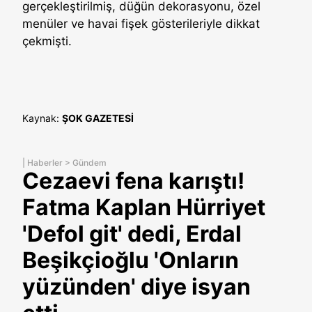
gerçekleştirilmiş, düğün dekorasyonu, özel
menüler ve havai fişek gösterileriyle dikkat
çekmişti.
Kaynak:
ŞOK GAZETESİ
|
Haberler
>
Gündem
Cezaevi fena karıştı!
Fatma Kaplan Hürriyet
'Defol git' dedi, Erdal
Beşikçioğlu 'Onların
yüzünden' diye isyan