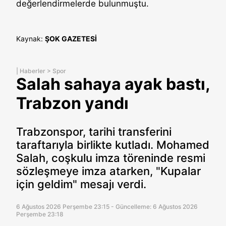
değerlendirmelerde bulunmuştu.
Kaynak:
ŞOK GAZETESİ
|
Haberler
>
Spor
Salah sahaya ayak bastı,
Trabzon yandı
Trabzonspor, tarihi transferini
taraftarıyla birlikte kutladı. Mohamed
Salah, coşkulu imza töreninde resmi
sözleşmeye imza atarken, "Kupalar
için geldim" mesajı verdi.
6 Ağustos 2026 Perşembe 23:15 - Güncelleme: 6 Ağustos 2026
Perşembe 23:18