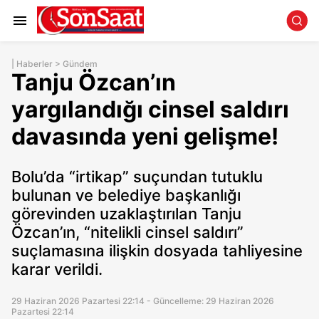
|
Haberler
>
Gündem
Tanju Özcan’ın
yargılandığı cinsel saldırı
davasında yeni gelişme!
Bolu’da “irtikap” suçundan tutuklu
bulunan ve belediye başkanlığı
görevinden uzaklaştırılan Tanju
Özcan’ın, “nitelikli cinsel saldırı”
suçlamasına ilişkin dosyada tahliyesine
karar verildi.
29 Haziran 2026 Pazartesi 22:14 - Güncelleme: 29 Haziran 2026
Pazartesi 22:14