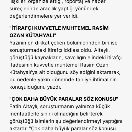
ilişkileri organize ettiği, röportaj ve haber
süreçlerinde aracılık yaptığı yönündeki
değerlendirmelere yer verildi.
"İTİRAFÇI KUVVETLE MUHTEMEL RASİM
OZAN KÜTAHYALI"
Yazının en dikkat çeken bölümlerinden biri ise
soruşturmadaki itirafçı iddiası oldu. Altaylı,
görüştüğü kaynakların, savcılığın elindeki itirafçı
ifadesinin kuvvetle muhtemel Rasim Ozan
Kütahyalı'ya ait olduğunu söylediğini aktararak,
bu nedenle yakın dönemde tahliye ihtimalinin
konuşulduğunu yazdı.
"ÇOK DAHA BÜYÜK PARALAR SÖZ KONUSU"
Fatih Altaylı, soruşturmanın yalnızca küçük
menfaatlerle sınırlı olmadığını belirterek
görüştüğü isimlerin şu değerlendirmeyi yaptığını
aktardı: "Çok daha büyük paralar söz konusu.