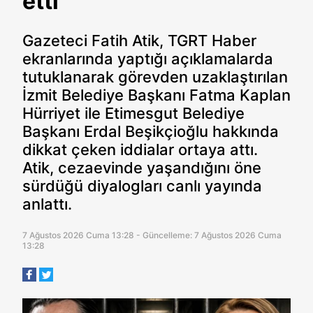
etti
Gazeteci Fatih Atik, TGRT Haber
ekranlarında yaptığı açıklamalarda
tutuklanarak görevden uzaklaştırılan
İzmit Belediye Başkanı Fatma Kaplan
Hürriyet ile Etimesgut Belediye
Başkanı Erdal Beşikçioğlu hakkında
dikkat çeken iddialar ortaya attı.
Atik, cezaevinde yaşandığını öne
sürdüğü diyalogları canlı yayında
anlattı.
7 Ağustos 2026 Cuma 13:28 - Güncelleme: 7 Ağustos 2026 Cuma
13:28