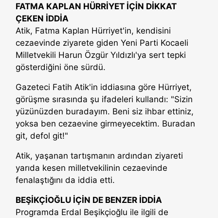
FATMA KAPLAN HÜRRİYET İÇİN DİKKAT
ÇEKEN İDDİA
Atik, Fatma Kaplan Hürriyet'in, kendisini
cezaevinde ziyarete giden Yeni Parti Kocaeli
Milletvekili Harun Özgür Yıldızlı'ya sert tepki
gösterdiğini öne sürdü.
Gazeteci Fatih Atik'in iddiasına göre Hürriyet,
görüşme sırasında şu ifadeleri kullandı: "Sizin
yüzünüzden buradayım. Beni siz ihbar ettiniz,
yoksa ben cezaevine girmeyecektim. Buradan
git, defol git!"
Atik, yaşanan tartışmanın ardından ziyareti
yarıda kesen milletvekilinin cezaevinde
fenalaştığını da iddia etti.
BEŞİKÇİOĞLU İÇİN DE BENZER İDDİA
Programda Erdal Beşikçioğlu ile ilgili de