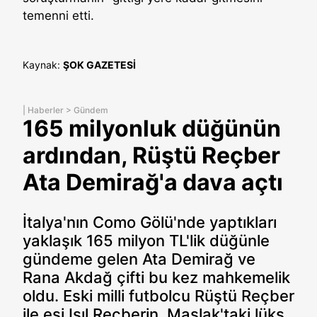
temenni etti.
Kaynak:
ŞOK GAZETESİ
|
Haberler
>
Gündem
165 milyonluk düğünün
ardından, Rüştü Reçber
Ata Demirağ'a dava açtı
İtalya'nın Como Gölü'nde yaptıkları
yaklaşık 165 milyon TL'lik düğünle
gündeme gelen Ata Demirağ ve
Rana Akdağ çifti bu kez mahkemelik
oldu. Eski milli futbolcu Rüştü Reçber
ile eşi Işıl Reçberin, Maslak'taki lüks