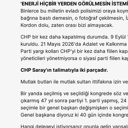
'ENERJİ HİÇBİR YERDEN GÖRÜLMESİN İSTEMİ
Binlerce bu milletin evladı polisimizi oraya koym
bağrına bastı demesin, o fotoğraf çekilmesin, İz
Kordon dolu, zaten orası bizi almayacak.
CHP bir kez daha kapatılmış durumda. 9 Eylül 1
kuruldu. 21 Mayıs 2026'da Adalet ve Kalkınma 
Parti yargı kolları CHP'yi bir kez daha fiilen kapa
yöneticileri yönetmiyorsa o siyasi parti fiilen k
CHP Saray'ın talimatıyla iki parçadır.
Mutlak butlan ile mutlak sultan ittifakına izin 
Bir yanda seçilmiş ve seçildiği kongrede söz ve
çıkarmış 47 yıl sonra partiyi 1. parti yapmış, 24
seçimle bir genel başkan değişmişken o seçimi 
Genel başkana diyoruz ki 40 gün içinde kongre
Hangi delegeyi istiyorsanız onunla gelin yar