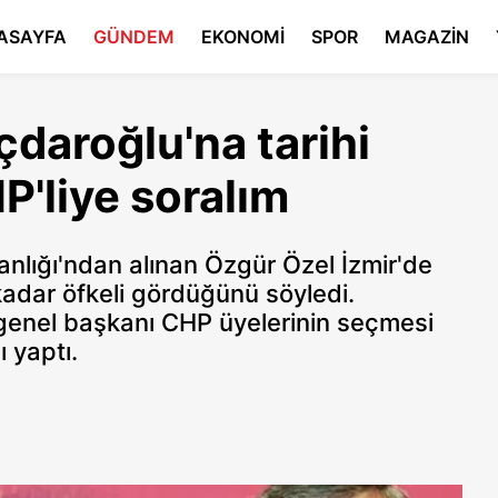
ASAYFA
GÜNDEM
EKONOMİ
SPOR
MAGAZİN
çdaroğlu'na tarihi
HP'liye soralım
lığı'ndan alınan Özgür Özel İzmir'de
kadar öfkeli gördüğünü söyledi.
 genel başkanı CHP üyelerinin seçmesi
ı yaptı.