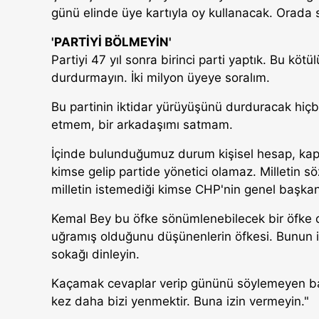
günü elinde üye kartıyla oy kullanacak. Orada
'PARTİYİ BÖLMEYİN'
Partiyi 47 yıl sonra birinci parti yaptık. Bu kö
durdurmayın. İki milyon üyeye soralım.
Bu partinin iktidar yürüyüşünü durduracak hiçb
etmem, bir arkadaşımı satmam.
İçinde bulunduğumuz durum kişisel hesap, kapri
kimse gelip partide yönetici olamaz. Milletin 
milletin istemediği kimse CHP'nin genel başka
Kemal Bey bu öfke sönümlenebilecek bir öfke d
uğramış olduğunu düşünenlerin öfkesi. Bunun i
sokağı dinleyin.
Kaçamak cevaplar verip gününü söylemeyen başka
kez daha bizi yenmektir. Buna izin vermeyin."