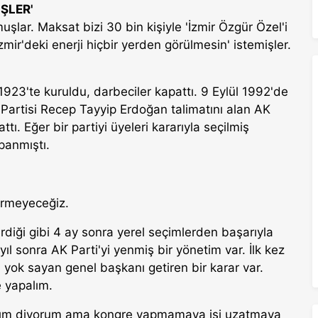
ŞLER'
uşlar. Maksat bizi 30 bin kişiyle 'İzmir Özgür Özel'i
mir'deki enerji hiçbir yerden görülmesin' istemişler.
923'te kuruldu, darbeciler kapattı. 9 Eylül 1992'de
Partisi Recep Tayyip Erdoğan talimatını alan AK
ttı. Eğer bir partiyi üyeleri kararıyla seçilmiş
apanmıştı.
vermeyeceğiz.
rdiği gibi 4 ay sonra yerel seçimlerden başarıyla
 yıl sonra AK Parti'yi yenmiş bir yönetim var. İlk kez
yok sayan genel başkanı getiren bir karar var.
 yapalım.
ışalım diyorum ama kongre yapmamaya işi uzatmaya