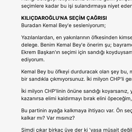
seçimlere kadar bu işi sulandırmaya niyet eden
KILIÇDAROĞLU'NA SEÇİM ÇAĞRISI
Buradan Kemal Bey'e sesleniyorum;
Yazılanlardan, en yakınlarının öfkesinden k
delege. Benim Kemal Bey'e önerim şu; bayramda
Ekrem Başkan'ın seçimi için sandığı koyduysam,
ediyorum.
Kemal Bey bu öfkeyi durduracak olan şey bu,
bir sandıkla çıkmıyorsunuz. İki milyon CHP'li g
İki milyon CHP'linin önüne sandığı koyarsanız,
kazanırsa elimi kaldırmayı bırak elini öpeceği
Bu partinin ayağa kalkmaya ihtiyacı var. Ön s
kalkar mı? Var mısınız?
Şimdi çıkar birkaç üye der ki 'yasa müsait değil'