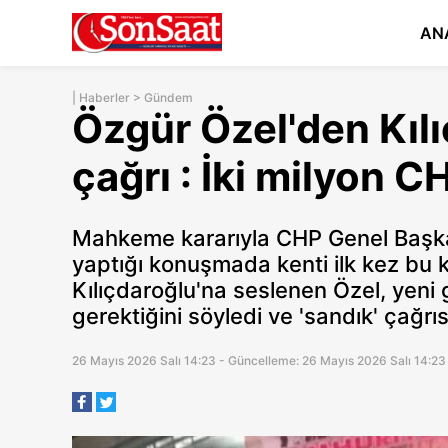
AN
|
Haberler
>
Gündem
Özgür Özel'den Kılı
çağrı : İki milyon C
Mahkeme kararıyla CHP Genel Başkan
yaptığı konuşmada kenti ilk kez bu 
Kılıçdaroğlu'na seslenen Özel, yeni
gerektiğini söyledi ve 'sandık' çağrıs
26 Mayıs 2026 Salı 14:23 - Güncelleme: 26 Mayıs 2026 Salı 14:23