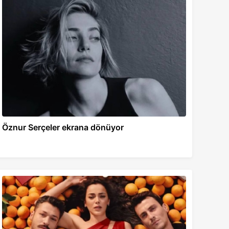
Öznur Serçeler ekrana dönüyor