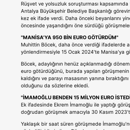
Rüşvet ve yolsuzluk soruşturması kapsamında tu
Antalya Büyükşehir Belediye Başkanlığı görevin
kez ek ifade verdi. Daha önceki beyanlarını yi
öncesinde yaşandığını öne sürdüğü görüşmeler ve 
"MANİSA'YA 950 BİN EURO GÖTÜRDÜM"
Muhittin Böcek, daha önce verdiği ifadelerde an
yönlendirmesiyle 15 Ocak 2024'te Manisa'ya gitt
Böcek, adaylığının henüz açıklanmadığı dönem
euro götürdüğünü, burada yapılan görüşmenin a
kaldığını ve parayı masasının yanına bıraktığını
olduğunu da sözlerine ekledi.
"İMAMOĞLU BENDEN 15 MİLYON EURO İSTED
Ek ifadesinde Ekrem İmamoğlu ile yaptığı görüşm
doğrudan görüşmek amacıyla 30 Kasım 2023'te İs
Yaklaşık bir saat süren görüşmede İmamoğlu'n