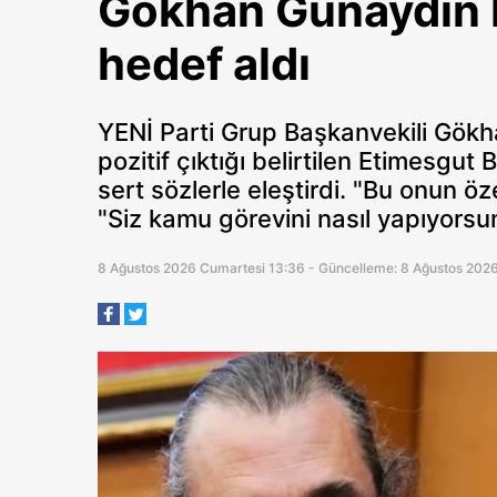
Gökhan Günaydın E
hedef aldı
YENİ Parti Grup Başkanvekili Gökh
pozitif çıktığı belirtilen Etimesgut
sert sözlerle eleştirdi. "Bu onun 
"Siz kamu görevini nasıl yapıyors
8 Ağustos 2026 Cumartesi 13:36 - Güncelleme: 8 Ağustos 202