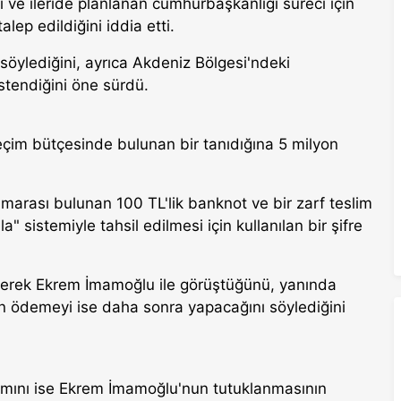
 ve ileride planlanan cumhurbaşkanlığı süreci için
ep edildiğini iddia etti.
öylediğini, ayrıca Akdeniz Bölgesi'ndeki
stendiğini öne sürdü.
çim bütçesinde bulunan bir tanıdığına 5 milyon
marası bulunan 100 TL'lik banknot ve bir zarf teslim
" sistemiyle tahsil edilmesi için kullanılan bir şifre
iderek Ekrem İmamoğlu ile görüştüğünü, yanında
lan ödemeyi ise daha sonra yapacağını söylediğini
ısmını ise Ekrem İmamoğlu'nun tutuklanmasının