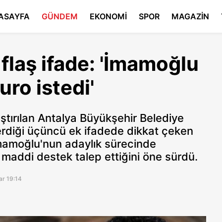
ASAYFA
GÜNDEM
EKONOMİ
SPOR
MAGAZİN
flaş ifade: 'İmamoğlu
ro istedi'
tırılan Antalya Büyükşehir Belediye
erdiği üçüncü ek ifadede dikkat çeken
mamoğlu'nun adaylık sürecinde
 maddi destek talep ettiğini öne sürdü.
ar 19:14