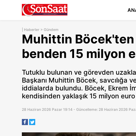
AN
|
Haberler
>
Gündem
Muhittin Böcek'ten 
benden 15 milyon eu
Tutuklu bulunan ve görevden uzaklaş
Başkanı Muhittin Böcek, savcılığa v
iddialarda bulundu. Böcek, Ekrem İ
kendisinden yaklaşık 15 milyon euro
28 Haziran 2026 Pazar 19:14 - Güncelleme: 28 Haziran 2026 Paz