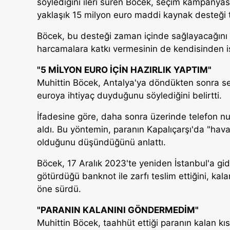
söylediğini ileri süren Böcek, seçim kampanyası
yaklaşık 15 milyon euro maddi kaynak desteği tal
Böcek, bu desteği zaman içinde sağlayacağını s
harcamalara katkı vermesinin de kendisinden i
"5 MİLYON EURO İÇİN HAZIRLIK YAPTIM"
Muhittin Böcek, Antalya'ya döndükten sonra se
euroya ihtiyaç duyduğunu söylediğini belirtti.
İfadesine göre, daha sonra üzerinde telefon nu
aldı. Bu yöntemin, paranın Kapalıçarşı'da "havala
olduğunu düşündüğünü anlattı.
Böcek, 17 Aralık 2023'te yeniden İstanbul'a g
götürdüğü banknot ile zarfı teslim ettiğini, ka
öne sürdü.
"PARANIN KALANINI GÖNDERMEDİM"
Muhittin Böcek, taahhüt ettiği paranın kalan k