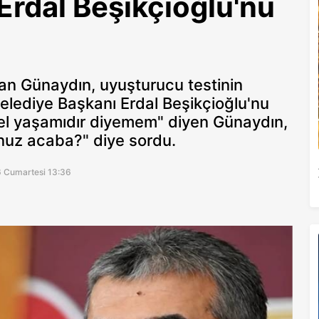
rdal Beşikçioğlu'nu
an Günaydın, uyuşturucu testinin
 Belediye Başkanı Erdal Beşikçioğlu'nu
özel yaşamıdır diyemem" diyen Günaydın,
unuz acaba?" diye sordu.
6 Cumartesi 13:36