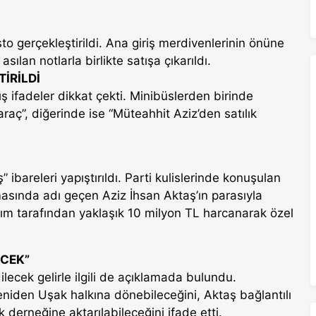
o gerçekleştirildi. Ana giriş merdivenlerinin önüne
asılan notlarla birlikte satışa çıkarıldı.
İRİLDİ
ş ifadeler dikkat çekti. Minibüslerden birinde
raç”, diğerinde ise “Müteahhit Aziz’den satılık
” ibareleri yapıştırıldı. Parti kulislerinde konuşulan
masında adı geçen Aziz İhsan Aktaş’ın parasıyla
lım tarafından yaklaşık 10 milyon TL harcanarak özel
ECEK”
ecek gelirle ilgili de açıklamada bulundu.
yeniden Uşak halkına dönebileceğini, Aktaş bağlantılı
k derneğine aktarılabileceğini ifade etti.