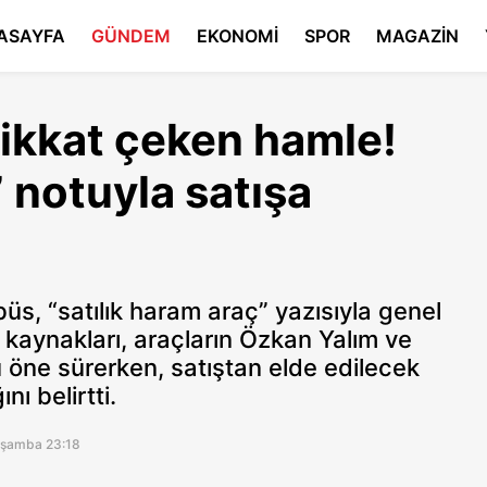
ASAYFA
GÜNDEM
EKONOMİ
SPOR
MAGAZİN
dikkat çeken hamle!
” notuyla satışa
ibüs, “satılık haram araç” yazısıyla genel
 kaynakları, araçların Özkan Yalım ve
 öne sürerken, satıştan elde edilecek
ı belirtti.
rşamba 23:18