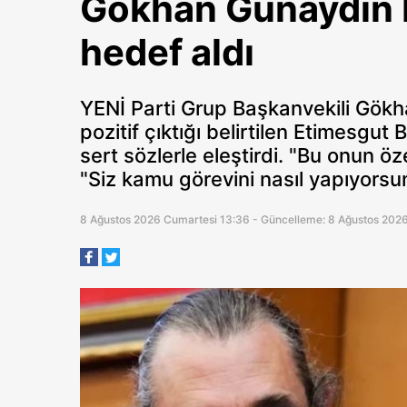
Gökhan Günaydın E
hedef aldı
YENİ Parti Grup Başkanvekili Gökh
pozitif çıktığı belirtilen Etimesgut
sert sözlerle eleştirdi. "Bu onun 
"Siz kamu görevini nasıl yapıyors
8 Ağustos 2026 Cumartesi 13:36 - Güncelleme: 8 Ağustos 202