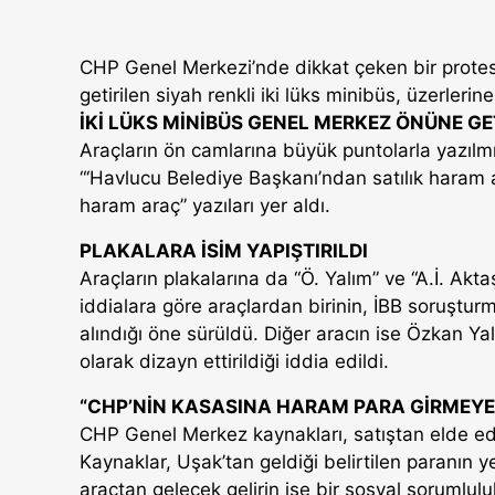
CHP Genel Merkezi’nde dikkat çeken bir protest
getirilen siyah renkli iki lüks minibüs, üzerlerine 
İKİ LÜKS MİNİBÜS GENEL MERKEZ ÖNÜNE GET
Araçların ön camlarına büyük puntolarla yazılmı
“‘Havlucu Belediye Başkanı’ndan satılık haram a
haram araç” yazıları yer aldı.
PLAKALARA İSİM YAPIŞTIRILDI
Araçların plakalarına da “Ö. Yalım” ve “A.İ. Aktaş
iddialara göre araçlardan birinin, İBB soruştur
alındığı öne sürüldü. Diğer aracın ise Özkan Ya
olarak dizayn ettirildiği iddia edildi.
“CHP’NİN KASASINA HARAM PARA GİRMEY
CHP Genel Merkez kaynakları, satıştan elde edil
Kaynaklar, Uşak’tan geldiği belirtilen paranın 
araçtan gelecek gelirin ise bir sosyal sorumlulu