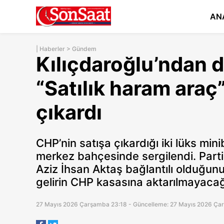
AN
|
Haberler
>
Gündem
Kılıçdaroğlu’ndan 
“Satılık haram araç
çıkardı
CHP’nin satışa çıkardığı iki lüks min
merkez bahçesinde sergilendi. Parti
Aziz İhsan Aktaş bağlantılı olduğunu
gelirin CHP kasasına aktarılmayacağın
27 Mayıs 2026 Çarşamba 23:18 - Güncelleme: 27 Mayıs 2026 Ça