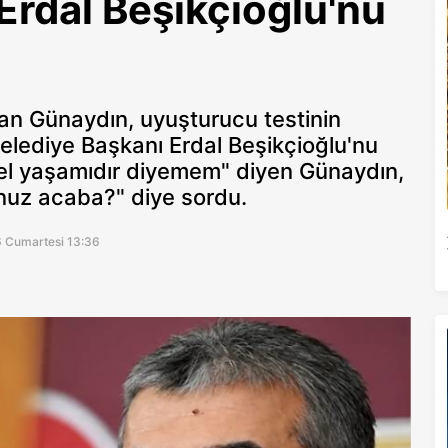
rdal Beşikçioğlu'nu
an Günaydın, uyuşturucu testinin
 Belediye Başkanı Erdal Beşikçioğlu'nu
özel yaşamıdır diyemem" diyen Günaydın,
unuz acaba?" diye sordu.
6 Cumartesi 13:36