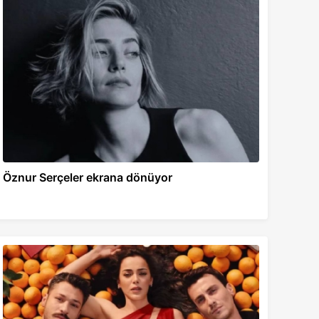
Öznur Serçeler ekrana dönüyor