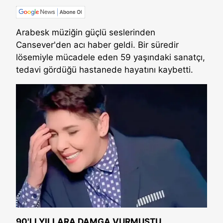
Arabesk müziğin güçlü seslerinden
Cansever'den acı haber geldi. Bir süredir
lösemiyle mücadele eden 59 yaşındaki sanatçı,
tedavi gördüğü hastanede hayatını kaybetti.
90'LI YILLARA DAMGA VURMUŞTU