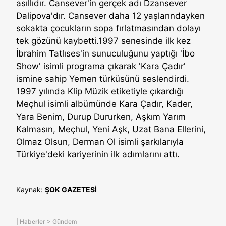
asıllıdır. Cansever'in gerçek adı Dzansever
Dalipova'dır. Cansever daha 12 yaşlarındayken
sokakta çocukların sopa fırlatmasından dolayı
tek gözünü kaybetti.1997 senesinde ilk kez
İbrahim Tatlıses'in sunuculuğunu yaptığı 'İbo
Show' isimli programa çıkarak 'Kara Çadır'
ismine sahip Yemen türküsünü seslendirdi.
1997 yılında Klip Müzik etiketiyle çıkardığı
Meçhul isimli albümünde Kara Çadır, Kader,
Yara Benim, Durup Dururken, Aşkım Yarım
Kalmasın, Meçhul, Yeni Aşk, Uzat Bana Ellerini,
Olmaz Olsun, Derman Ol isimli şarkılarıyla
Türkiye'deki kariyerinin ilk adımlarını attı.
Kaynak:
ŞOK GAZETESİ
|
Haberler
>
Gündem