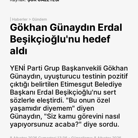
|
Haberler
>
Gündem
Gökhan Günaydın Erdal
Beşikçioğlu'nu hedef
aldı
YENİ Parti Grup Başkanvekili Gökhan
Günaydın, uyuşturucu testinin pozitif
çıktığı belirtilen Etimesgut Belediye
Başkanı Erdal Beşikçioğlu'nu sert
sözlerle eleştirdi. "Bu onun özel
yaşamıdır diyemem" diyen
Günaydın, "Siz kamu görevini nasıl
yapıyorsunuz acaba?" diye sordu.
8 Ağustos 2026 Cumartesi 13:36 - Güncelleme: 8 Ağustos 2026