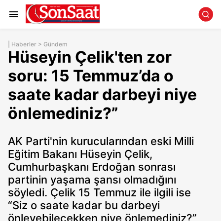
|
Haberler
>
Gündem
Hüseyin Çelik'ten zor
soru: 15 Temmuz’da o
saate kadar darbeyi niye
önlemediniz?”
AK Parti'nin kurucularından eski Milli
Eğitim Bakanı Hüseyin Çelik,
Cumhurbaşkanı Erdoğan sonrası
partinin yaşama şansı olmadığını
söyledi. Çelik 15 Temmuz ile ilgili ise
“Siz o saate kadar bu darbeyi
önleyebilecekken niye önlemediniz?”