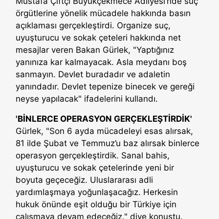
Mustafa Çiftçi Büyükçekmece Adliyesi’nde suç
örgütlerine yönelik mücadele hakkında basın
açıklaması gerçekleştirdi. Organize suç,
uyuşturucu ve sokak çeteleri hakkında net
mesajlar veren Bakan Gürlek, "Yaptığınız
yanınıza kar kalmayacak. Asla meydanı boş
sanmayın. Devlet buradadır ve adaletin
yanındadır. Devlet tepenize binecek ve gereği
neyse yapılacak" ifadelerini kullandı.
'BİNLERCE OPERASYON GERÇEKLEŞTİRDİK'
Gürlek, "Son 6 ayda mücadeleyi esas alırsak,
81 ilde Şubat ve Temmuz’u baz alırsak binlerce
operasyon gerçekleştirdik. Sanal bahis,
uyuşturucu ve sokak çetelerinde yeni bir
boyuta geçeceğiz. Uluslararası adli
yardımlaşmaya yoğunlaşacağız. Herkesin
hukuk önünde eşit olduğu bir Türkiye için
çalışmaya devam edeceğiz." diye konuştu.