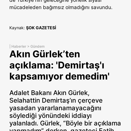
de Türkiye'nin geleceğine yönelik siyasi
mücadeleden bağımsız olmadığını savundu.
Kaynak:
ŞOK GAZETESİ
|
Haberler
>
Gündem
Akın Gürlek’ten
açıklama: 'Demirtaş'ı
kapsamıyor demedim'
Adalet Bakanı Akın Gürlek,
Selahattin Demirtaş’ın çerçeve
yasadan yararlanamayacağını
söylediği yönündeki iddiayı
yalanladı. Gürlek, “Böyle bir açıklama
yapmadım” derken, gazeteci Fatih