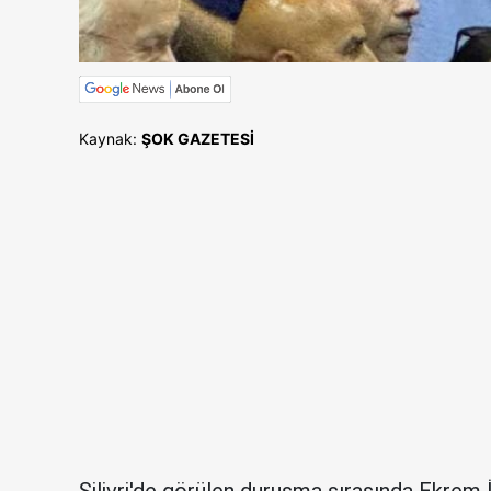
Kaynak:
ŞOK GAZETESİ
Silivri'de görülen duruşma sırasında Ekrem