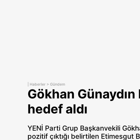
|
Haberler
>
Gündem
Gökhan Günaydın E
hedef aldı
YENİ Parti Grup Başkanvekili Gökh
pozitif çıktığı belirtilen Etimesgut