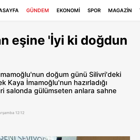
ASAYFA
GÜNDEM
EKONOMİ
SPOR
MAGAZİN
 eşine 'İyi ki doğdun
İmamoğlu'nun doğum günü Silivri'deki
ek Kaya İmamoğlu'nun hazırladığı
pri salonda gülümseten anlara sahne
arşamba 12:12