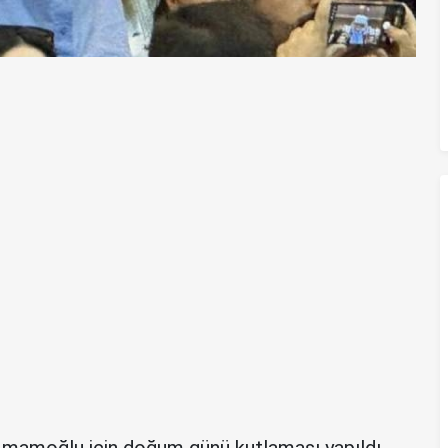
 İmamoğlu için doğum günü kutlaması yapıldı.