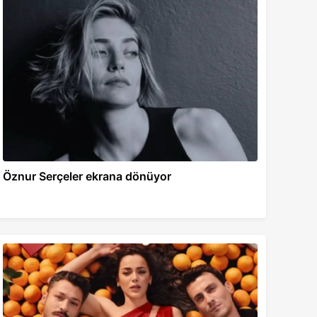
Öznur Serçeler ekrana dönüyor