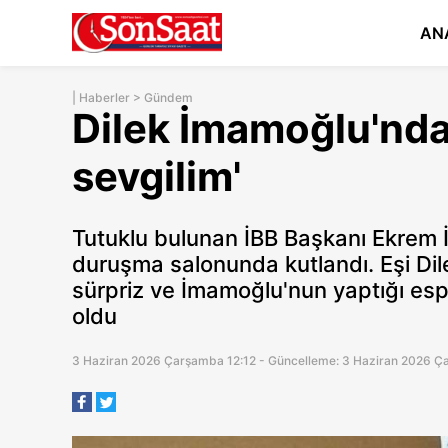
AN
|
Haberler
>
Gündem
Dilek İmamoğlu'ndan
sevgilim'
Tutuklu bulunan İBB Başkanı Ekrem 
duruşma salonunda kutlandı. Eşi Dil
sürpriz ve İmamoğlu'nun yaptığı es
oldu
3 Haziran 2026 Çarşamba 12:12 - Güncelleme: 3 Haziran 2026 Ç