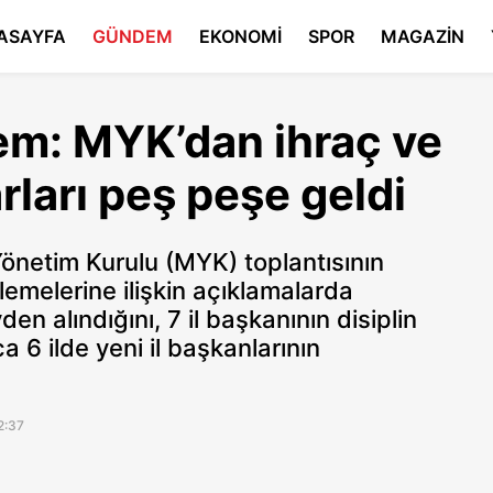
ASAYFA
GÜNDEM
EKONOMİ
SPOR
MAGAZİN
em: MYK’dan ihraç ve
ları peş peşe geldi
netim Kurulu (MYK) toplantısının
lemelerine ilişkin açıklamalarda
en alındığını, 7 il başkanının disiplin
ca 6 ilde yeni il başkanlarının
2:37