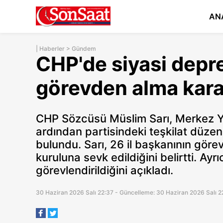
AN
|
Haberler
>
Gündem
CHP'de siyasi depr
görevden alma karar
CHP Sözcüsü Müslim Sarı, Merkez Yö
ardından partisindeki teşkilat düzen
bulundu. Sarı, 26 il başkanının görevd
kuruluna sevk edildiğini belirtti. Ayrı
görevlendirildiğini açıkladı.
30 Haziran 2026 Salı 22:37 - Güncelleme: 30 Haziran 2026 Salı 2