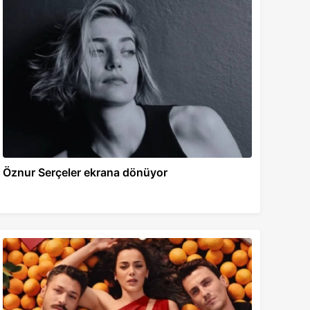
Öznur Serçeler ekrana dönüyor