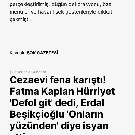
gerçekleştirilmiş, düğün dekorasyonu, özel
menüler ve havai fişek gösterileriyle dikkat
çekmişti.
Kaynak:
ŞOK GAZETESİ
|
Haberler
>
Gündem
Cezaevi fena karıştı!
Fatma Kaplan Hürriyet
'Defol git' dedi, Erdal
Beşikçioğlu 'Onların
yüzünden' diye isyan