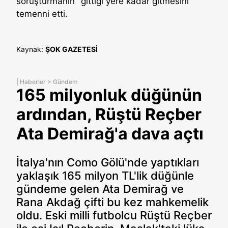
soruşturmanın "gittiği yere kadar gitmesini"
temenni etti.
Kaynak:
ŞOK GAZETESİ
|
Haberler
>
Gündem
165 milyonluk düğünün
ardından, Rüştü Reçber
Ata Demirağ'a dava açtı
İtalya'nın Como Gölü'nde yaptıkları
yaklaşık 165 milyon TL'lik düğünle
gündeme gelen Ata Demirağ ve
Rana Akdağ çifti bu kez mahkemelik
oldu. Eski milli futbolcu Rüştü Reçber