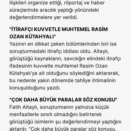
ilişkileri organize ettiği, röportaj ve haber
süreçlerinde aracılık yaptığı yönündeki
değerlendirmelere yer verildi.
"İTİRAFÇI KUVVETLE MUHTEMEL RASİM
OZAN KÜTAHYALI"
Yazının en dikkat çeken bölümlerinden biri ise
soruşturmadaki itirafçı iddiası oldu. Altaylı,
görüştüğü kaynakların, savcılığın elindeki itirafçı
ifadesinin kuvvetle muhtemel Rasim Ozan
Kütahyalı'ya ait olduğunu söylediğini aktararak,
bu nedenle yakın dönemde tahliye ihtimalinin
konuşulduğunu yazdı.
"ÇOK DAHA BÜYÜK PARALAR SÖZ KONUSU"
Fatih Altaylı, soruşturmanın yalnızca küçük
menfaatlerle sınırlı olmadığını belirterek
görüştüğü isimlerin şu değerlendirmeyi yaptığını
aktardı: "Çok daha büyük paralar söz konusu.