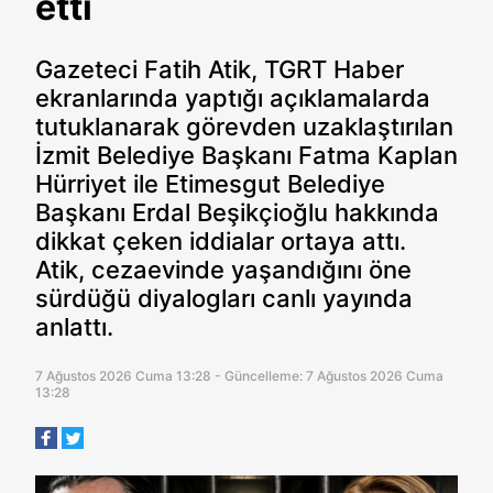
etti
Gazeteci Fatih Atik, TGRT Haber
ekranlarında yaptığı açıklamalarda
tutuklanarak görevden uzaklaştırılan
İzmit Belediye Başkanı Fatma Kaplan
Hürriyet ile Etimesgut Belediye
Başkanı Erdal Beşikçioğlu hakkında
dikkat çeken iddialar ortaya attı.
Atik, cezaevinde yaşandığını öne
sürdüğü diyalogları canlı yayında
anlattı.
7 Ağustos 2026 Cuma 13:28 - Güncelleme: 7 Ağustos 2026 Cuma
13:28