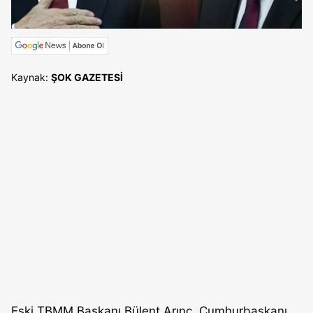
Kaynak:
ŞOK GAZETESİ
Eski TBMM Başkanı Bülent Arınç, Cumhurbaşkanı