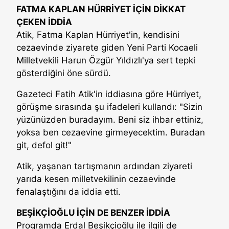
FATMA KAPLAN HÜRRİYET İÇİN DİKKAT
ÇEKEN İDDİA
Atik, Fatma Kaplan Hürriyet'in, kendisini
cezaevinde ziyarete giden Yeni Parti Kocaeli
Milletvekili Harun Özgür Yıldızlı'ya sert tepki
gösterdiğini öne sürdü.
Gazeteci Fatih Atik'in iddiasına göre Hürriyet,
görüşme sırasında şu ifadeleri kullandı: "Sizin
yüzünüzden buradayım. Beni siz ihbar ettiniz,
yoksa ben cezaevine girmeyecektim. Buradan
git, defol git!"
Atik, yaşanan tartışmanın ardından ziyareti
yarıda kesen milletvekilinin cezaevinde
fenalaştığını da iddia etti.
BEŞİKÇİOĞLU İÇİN DE BENZER İDDİA
Programda Erdal Beşikçioğlu ile ilgili de