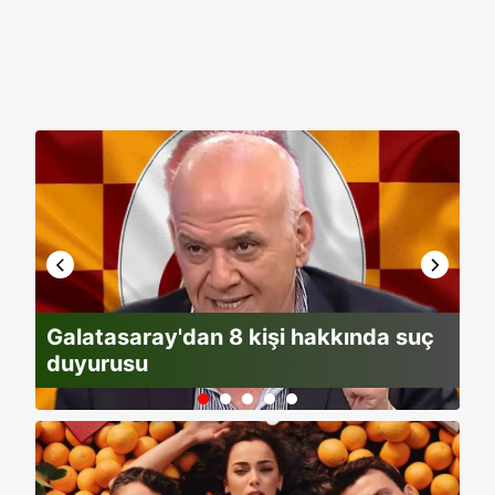
Galatasaray'dan 8 kişi hakkında suç
Fe
duyurusu
ge