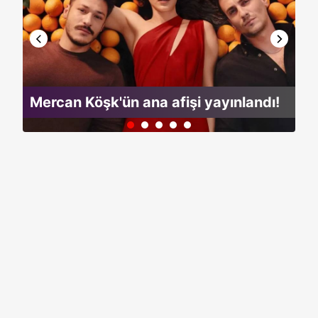
Mercan Köşk'ün ana afişi yayınlandı!
Ec