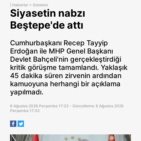
|
Haberler
>
Gündem
Siyasetin nabzı
Beştepe'de attı
Cumhurbaşkanı Recep Tayyip
Erdoğan ile MHP Genel Başkanı
Devlet Bahçeli'nin gerçekleştirdiği
kritik görüşme tamamlandı. Yaklaşık
45 dakika süren zirvenin ardından
kamuoyuna herhangi bir açıklama
yapılmadı.
6 Ağustos 2026 Perşembe 17:33 - Güncelleme: 6 Ağustos 2026
Perşembe 17:33