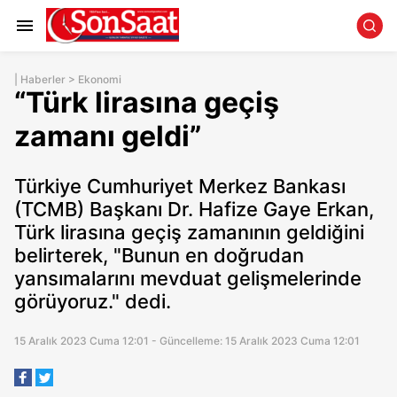
|
Haberler
>
Ekonomi
“Türk lirasına geçiş
zamanı geldi”
Türkiye Cumhuriyet Merkez Bankası
(TCMB) Başkanı Dr. Hafize Gaye Erkan,
Türk lirasına geçiş zamanının geldiğini
belirterek, "Bunun en doğrudan
yansımalarını mevduat gelişmelerinde
görüyoruz." dedi.
15 Aralık 2023 Cuma 12:01 - Güncelleme: 15 Aralık 2023 Cuma 12:01