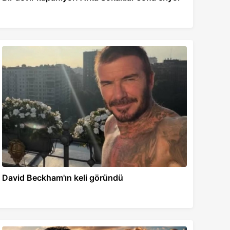
David Beckham'ın keli göründü