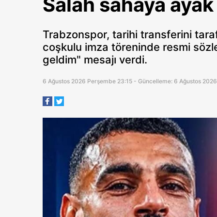
Salah sahaya ayak 
Trabzonspor, tarihi transferini tara
coşkulu imza töreninde resmi sözl
geldim" mesajı verdi.
6 Ağustos 2026 Perşembe 23:15 - Güncelleme: 6 Ağustos 202