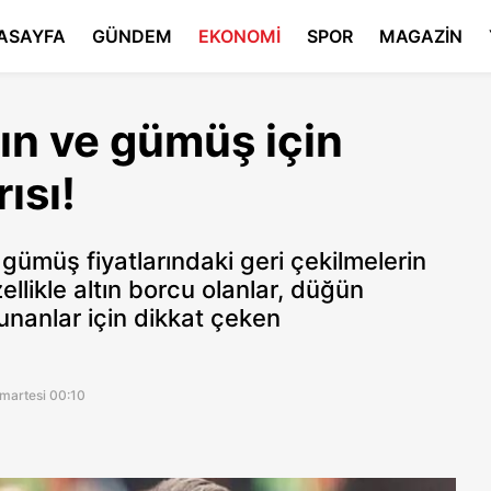
ASAYFA
GÜNDEM
EKONOMİ
SPOR
MAGAZİN
ın ve gümüş için
ısı!
 gümüş fiyatlarındaki geri çekilmelerin
llikle altın borcu olanlar, düğün
lunanlar için dikkat çeken
martesi 00:10