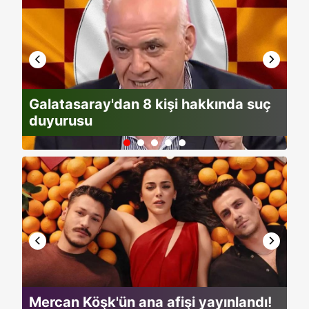
Galatasaray'dan 8 kişi hakkında suç
Fe
duyurusu
ge
Mercan Köşk'ün ana afişi yayınlandı!
Ec