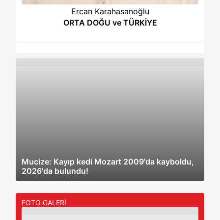
Mine Güncavar
Gerçeği Eğip Bükmeyen,Kalemini Vicdanına
Teslim Eden…
Mucize: Kayıp kedi Mozart 2009'da kayboldu,
2026'da bulundu!
FOTO GALERİ