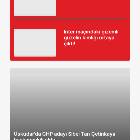
Inter maçındaki gizemli
güzelin kimliği ortaya
çıktı!
Üsküdar'da CHP adayı Sibel Tan Çetinkaya
başkanvekili oldu