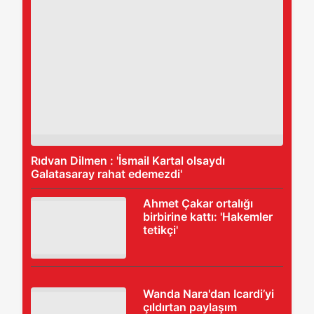
Rıdvan Dilmen : 'İsmail Kartal olsaydı
Galatasaray rahat edemezdi'
Ahmet Çakar ortalığı
birbirine kattı: 'Hakemler
tetikçi'
Wanda Nara'dan Icardi’yi
çıldırtan paylaşım