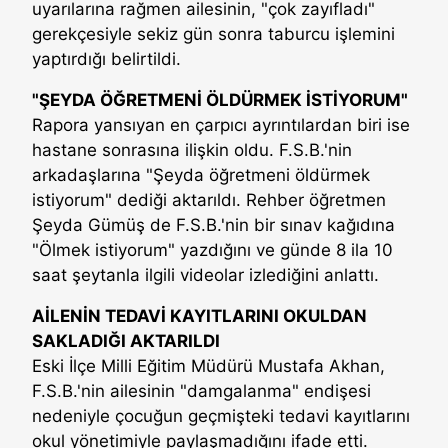
uyarılarına rağmen ailesinin, "çok zayıfladı"
gerekçesiyle sekiz gün sonra taburcu işlemini
yaptırdığı belirtildi.
"ŞEYDA ÖĞRETMENİ ÖLDÜRMEK İSTİYORUM"
Rapora yansıyan en çarpıcı ayrıntılardan biri ise
hastane sonrasına ilişkin oldu. F.S.B.'nin
arkadaşlarına "Şeyda öğretmeni öldürmek
istiyorum" dediği aktarıldı. Rehber öğretmen
Şeyda Gümüş de F.S.B.'nin bir sınav kağıdına
"Ölmek istiyorum" yazdığını ve günde 8 ila 10
saat şeytanla ilgili videolar izlediğini anlattı.
AİLENİN TEDAVİ KAYITLARINI OKULDAN
SAKLADIĞI AKTARILDI
Eski İlçe Milli Eğitim Müdürü Mustafa Akhan,
F.S.B.'nin ailesinin "damgalanma" endişesi
nedeniyle çocuğun geçmişteki tedavi kayıtlarını
okul yönetimiyle paylaşmadığını ifade etti.