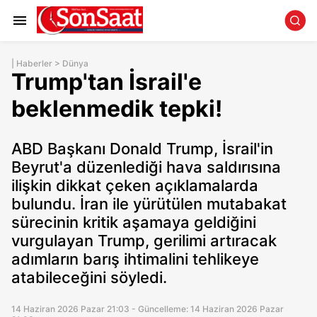
|
Haberler
>
Dünya
Trump'tan İsrail'e
beklenmedik tepki!
ABD Başkanı Donald Trump, İsrail'in
Beyrut'a düzenlediği hava saldırısına
ilişkin dikkat çeken açıklamalarda
bulundu. İran ile yürütülen mutabakat
sürecinin kritik aşamaya geldiğini
vurgulayan Trump, gerilimi artıracak
adımların barış ihtimalini tehlikeye
atabileceğini söyledi.
14 Haziran 2026 Pazar 21:03 - Güncelleme: 14 Haziran 2026 Pazar