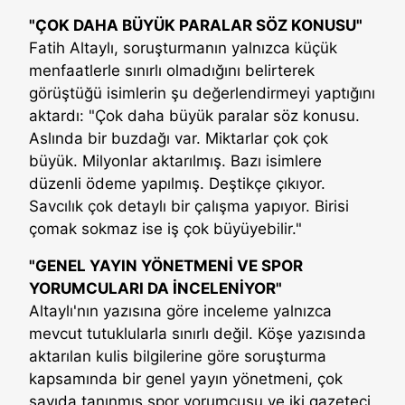
"ÇOK DAHA BÜYÜK PARALAR SÖZ KONUSU"
Fatih Altaylı, soruşturmanın yalnızca küçük
menfaatlerle sınırlı olmadığını belirterek
görüştüğü isimlerin şu değerlendirmeyi yaptığını
aktardı: "Çok daha büyük paralar söz konusu.
Aslında bir buzdağı var. Miktarlar çok çok
büyük. Milyonlar aktarılmış. Bazı isimlere
düzenli ödeme yapılmış. Deştikçe çıkıyor.
Savcılık çok detaylı bir çalışma yapıyor. Birisi
çomak sokmaz ise iş çok büyüyebilir."
"GENEL YAYIN YÖNETMENİ VE SPOR
YORUMCULARI DA İNCELENİYOR"
Altaylı'nın yazısına göre inceleme yalnızca
mevcut tutuklularla sınırlı değil. Köşe yazısında
aktarılan kulis bilgilerine göre soruşturma
kapsamında bir genel yayın yönetmeni, çok
sayıda tanınmış spor yorumcusu ve iki gazeteci