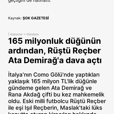
geçtiğini de hatırlattı.
Kaynak:
ŞOK GAZETESİ
|
Haberler
>
Gündem
165 milyonluk düğünün
ardından, Rüştü Reçber
Ata Demirağ'a dava açtı
İtalya'nın Como Gölü'nde yaptıkları
yaklaşık 165 milyon TL'lik düğünle
gündeme gelen Ata Demirağ ve
Rana Akdağ çifti bu kez mahkemelik
oldu. Eski milli futbolcu Rüştü Reçber
ile eşi Işıl Reçberin, Maslak'taki lüks