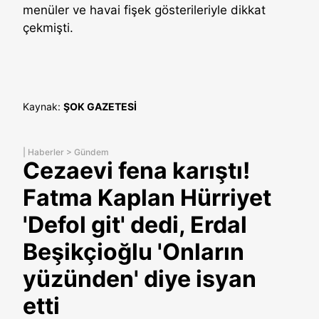
menüler ve havai fişek gösterileriyle dikkat
çekmişti.
Kaynak:
ŞOK GAZETESİ
|
Haberler
>
Gündem
Cezaevi fena karıştı!
Fatma Kaplan Hürriyet
'Defol git' dedi, Erdal
Beşikçioğlu 'Onların
yüzünden' diye isyan
etti