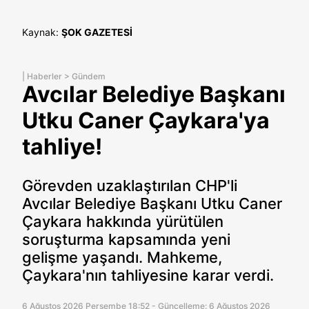
Kaynak:
ŞOK GAZETESİ
|
Haberler
>
Gündem
Avcılar Belediye Başkanı
Utku Caner Çaykara'ya
tahliye!
Görevden uzaklaştırılan CHP'li
Avcılar Belediye Başkanı Utku Caner
Çaykara hakkında yürütülen
soruşturma kapsamında yeni
gelişme yaşandı. Mahkeme,
Çaykara'nın tahliyesine karar verdi.
6 Ağustos 2026 Perşembe 18:52 - Güncelleme: 6 Ağustos 2026