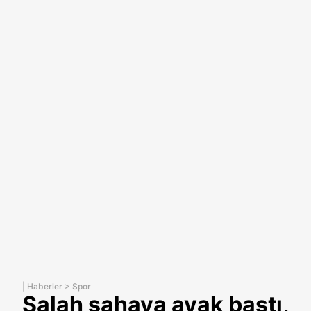
|
Haberler
>
Spor
Salah sahaya ayak bastı,