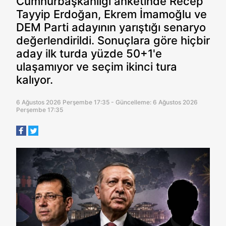
Cumhurbaşkanlığı anketinde Recep
Tayyip Erdoğan, Ekrem İmamoğlu ve
DEM Parti adayının yarıştığı senaryo
değerlendirildi. Sonuçlara göre hiçbir
aday ilk turda yüzde 50+1'e
ulaşamıyor ve seçim ikinci tura
kalıyor.
6 Ağustos 2026 Perşembe 17:35 - Güncelleme: 6 Ağustos 2026
Perşembe 17:35