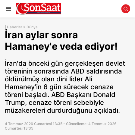
|
Haberler
>
Dünya
İran aylar sonra
Hamaney'e veda ediyor!
İran'da önceki gün gerçekleşen devlet
töreninin sonrasında ABD saldırısında
öldürülmüş olan dini lider Ali
Hamaney'in 6 gün sürecek cenaze
töreni başladı. ABD Başkanı Donald
Trump, cenaze töreni sebebiyle
müzakereleri durdurduğunu açıkladı.
4 Temmuz 2026 Cumartesi 13:35 - Güncelleme: 4 Temmuz 2026
Cumartesi 13:35