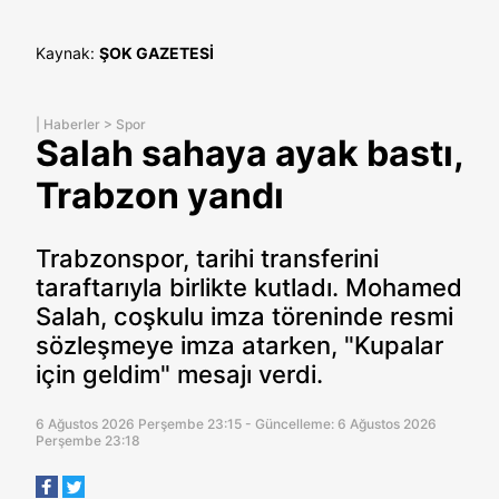
Kaynak:
ŞOK GAZETESİ
|
Haberler
>
Spor
Salah sahaya ayak bastı,
Trabzon yandı
Trabzonspor, tarihi transferini
taraftarıyla birlikte kutladı. Mohamed
Salah, coşkulu imza töreninde resmi
sözleşmeye imza atarken, "Kupalar
için geldim" mesajı verdi.
6 Ağustos 2026 Perşembe 23:15 - Güncelleme: 6 Ağustos 2026
Perşembe 23:18