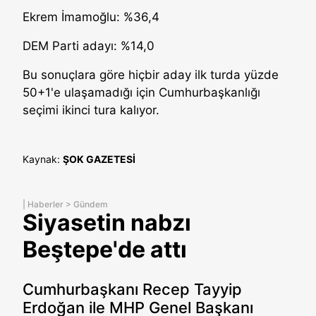
Ekrem İmamoğlu: %36,4
DEM Parti adayı: %14,0
Bu sonuçlara göre hiçbir aday ilk turda yüzde
50+1'e ulaşamadığı için Cumhurbaşkanlığı
seçimi ikinci tura kalıyor.
Kaynak:
ŞOK GAZETESİ
|
Haberler
>
Gündem
Siyasetin nabzı
Beştepe'de attı
Cumhurbaşkanı Recep Tayyip
Erdoğan ile MHP Genel Başkanı