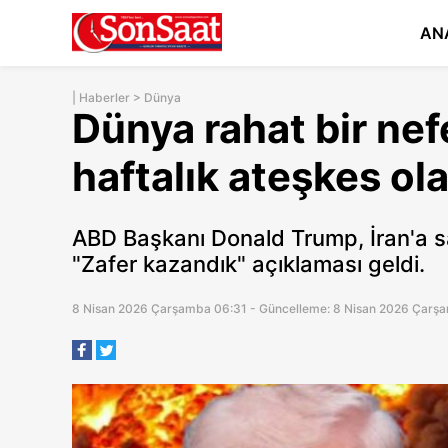
AN
|
Haberler
>
Dünya
Dünya rahat bir nefe
haftalık ateşkes ol
ABD Başkanı Donald Trump, İran'a sal
"Zafer kazandık" açıklaması geldi.
8 Nisan 2026 Çarşamba 06:31 - Güncelleme: 8 Nisan 2026 Çarş