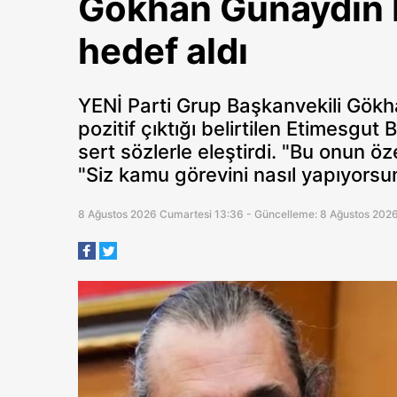
Gökhan Günaydın E
hedef aldı
YENİ Parti Grup Başkanvekili Gökh
pozitif çıktığı belirtilen Etimesgut
sert sözlerle eleştirdi. "Bu onun 
"Siz kamu görevini nasıl yapıyors
8 Ağustos 2026 Cumartesi 13:36 - Güncelleme: 8 Ağustos 202