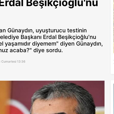
rdal Beşikçioğlu'nu
an Günaydın, uyuşturucu testinin
 Belediye Başkanı Erdal Beşikçioğlu'nu
özel yaşamıdır diyemem" diyen Günaydın,
unuz acaba?" diye sordu.
6 Cumartesi 13:36