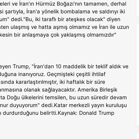
eleri ve İran'ın Hürmüz Boğazı'nın tamamen, derhal
i şartıyla, İran'a yönelik bombalama ve saldırıyı iki
um" dedi."Bu, iki taraflı bir ateşkes olacak" diyen
ten ulaşmış ve hatta aşmış olmamız ve İran ile uzun
kesin bir anlaşmaya çok yaklaşmış olmamızdır"
eyen Trump, "İran'dan 10 maddelik bir teklif aldık ve
uğuna inanıyoruz. Geçmişteki çeşitli ihtilaf
da kararlaştırılmıştır, iki haftalık bir süre
anmasına olanak sağlayacaktır. Amerika Birleşik
rta Doğu ülkelerini temsilen, bu uzun süredir devam
ur duyuyorum" dedi.Katar merkezli yayın kuruluşu
ları durdurduğunu belirtti.Kaynak: Donald Trump