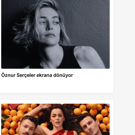
Öznur Serçeler ekrana dönüyor