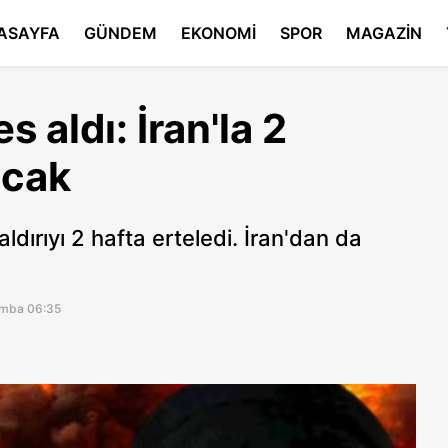
ASAYFA
GÜNDEM
EKONOMİ
SPOR
MAGAZİN
s aldı: İran'la 2
acak
dırıyı 2 hafta erteledi. İran'dan da
amba 06:35