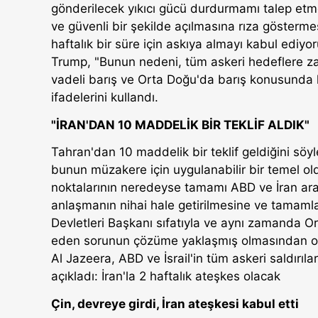
gönderilecek yıkıcı gücü durdurmamı talep etm
ve güvenli bir şekilde açılmasına rıza göstermes
haftalık bir süre için askıya almayı kabul ediyor
Trump, "Bunun nedeni, tüm askeri hedeflere za
vadeli barış ve Orta Doğu'da barış konusunda 
ifadelerini kullandı.
"İRAN'DAN 10 MADDELİK BİR TEKLİF ALDIK"
Tahran'dan 10 maddelik bir teklif geldiğini söyl
bunun müzakere için uygulanabilir bir temel old
noktalarının neredeyse tamamı ABD ve İran arasın
anlaşmanın nihai hale getirilmesine ve tamaml
Devletleri Başkanı sıfatıyla ve aynı zamanda O
eden sorunun çözüme yaklaşmış olmasından on
Al Jazeera, ABD ve İsrail'in tüm askeri saldırı
açıkladı: İran'la 2 haftalık ateşkes olacak
Çin, devreye girdi, İran ateşkesi kabul etti