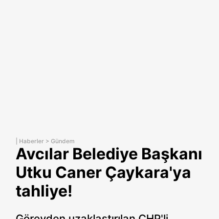
|
Haberler
>
Gündem
Avcılar Belediye Başkanı
Utku Caner Çaykara'ya
tahliye!
Görevden uzaklaştırılan CHP'li