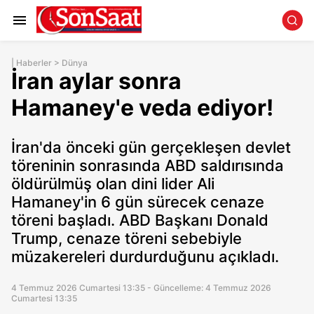
|
Haberler
>
Dünya
İran aylar sonra
Hamaney'e veda ediyor!
İran'da önceki gün gerçekleşen devlet
töreninin sonrasında ABD saldırısında
öldürülmüş olan dini lider Ali
Hamaney'in 6 gün sürecek cenaze
töreni başladı. ABD Başkanı Donald
Trump, cenaze töreni sebebiyle
müzakereleri durdurduğunu açıkladı.
4 Temmuz 2026 Cumartesi 13:35 - Güncelleme: 4 Temmuz 2026
Cumartesi 13:35