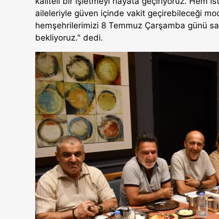
kaliteli bir işletmeyi hayata geçiriyoruz. Hem
aileleriyle güven içinde vakit geçirebileceği 
hemşehrilerimizi 8 Temmuz Çarşamba günü saat 
bekliyoruz." dedi.