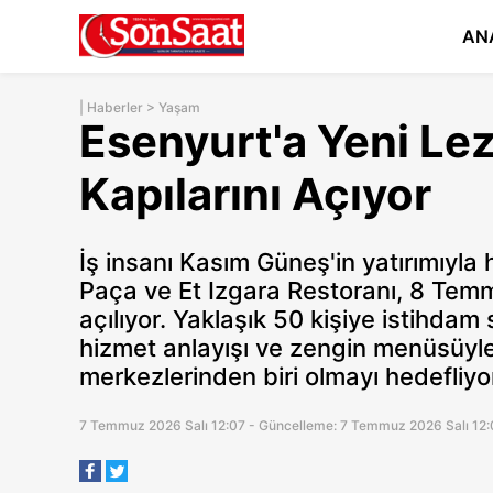
AN
|
Haberler
>
Yaşam
Esenyurt'a Yeni Le
Kapılarını Açıyor
İş insanı Kasım Güneş'in yatırımıyla
Paça ve Et Izgara Restoranı, 8 Temm
açılıyor. Yaklaşık 50 kişiye istihda
hizmet anlayışı ve zengin menüsüyl
merkezlerinden biri olmayı hedefliyo
7 Temmuz 2026 Salı 12:07 - Güncelleme: 7 Temmuz 2026 Salı 12: