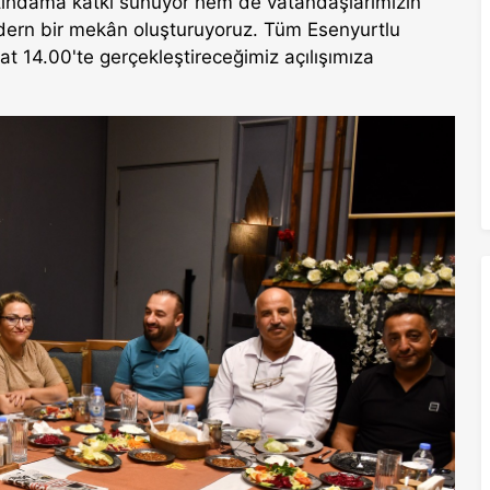
 istihdama katkı sunuyor hem de vatandaşlarımızın
modern bir mekân oluşturuyoruz. Tüm Esenyurtlu
14.00'te gerçekleştireceğimiz açılışımıza