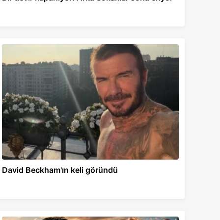
David Beckham'ın keli göründü