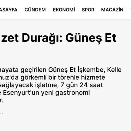
ASAYFA
GÜNDEM
EKONOMİ
SPOR
MAGAZİN
zzet Durağı: Güneş Et
 hayata geçirilen Güneş Et İşkembe, Kelle
uz'da görkemli bir törenle hizmete
m sağlayacak işletme, 7 gün 24 saat
e Esenyurt'un yeni gastronomi
r.
07