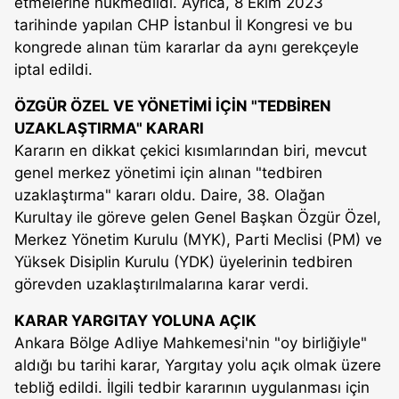
etmelerine hükmedildi. Ayrıca, 8 Ekim 2023
tarihinde yapılan CHP İstanbul İl Kongresi ve bu
kongrede alınan tüm kararlar da aynı gerekçeyle
iptal edildi.
ÖZGÜR ÖZEL VE YÖNETİMİ İÇİN "TEDBİREN
UZAKLAŞTIRMA" KARARI
Kararın en dikkat çekici kısımlarından biri, mevcut
genel merkez yönetimi için alınan "tedbiren
uzaklaştırma" kararı oldu. Daire, 38. Olağan
Kurultay ile göreve gelen Genel Başkan Özgür Özel,
Merkez Yönetim Kurulu (MYK), Parti Meclisi (PM) ve
Yüksek Disiplin Kurulu (YDK) üyelerinin tedbiren
görevden uzaklaştırılmalarına karar verdi.
KARAR YARGITAY YOLUNA AÇIK
Ankara Bölge Adliye Mahkemesi'nin "oy birliğiyle"
aldığı bu tarihi karar, Yargıtay yolu açık olmak üzere
tebliğ edildi. İlgili tedbir kararının uygulanması için