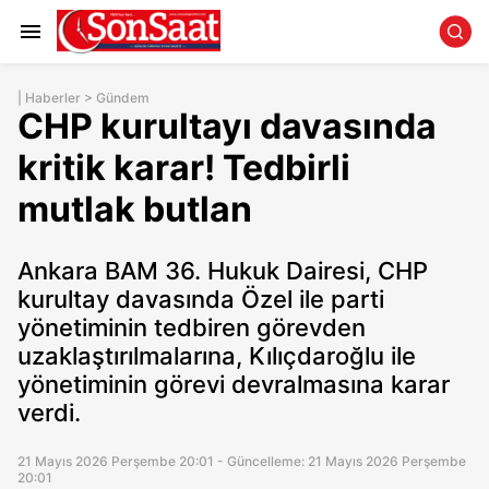
|
Haberler
>
Gündem
CHP kurultayı davasında
kritik karar! Tedbirli
mutlak butlan
Ankara BAM 36. Hukuk Dairesi, CHP
kurultay davasında Özel ile parti
yönetiminin tedbiren görevden
uzaklaştırılmalarına, Kılıçdaroğlu ile
yönetiminin görevi devralmasına karar
verdi.
21 Mayıs 2026 Perşembe 20:01 - Güncelleme: 21 Mayıs 2026 Perşembe
20:01