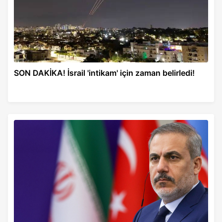
SON DAKİKA! İsrail 'intikam' için zaman belirledi!