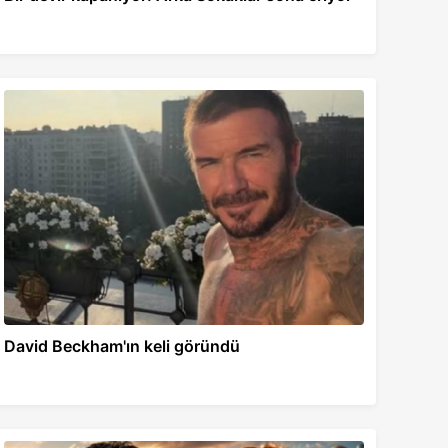
David Beckham'ın keli göründü