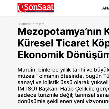
AN
|
Haberler
>
Yaşam
Mezopotamya’nın K
Küresel Ticaret Kö
Ekonomik Dönüşü
Mardin, binlerce yıllık tarihi ve büyü
müzesi" olmanın ötesinde, bugün Türk
sanayi ve lojistik üssü olarak yükse
(MTSO) Başkanı Hatip Çelik ile gerçe
sadece turizmle değil; tarımsal sanayi
dönüşümle şekillenen yeni vizyonunu