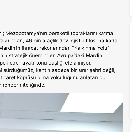
ı; Mezopotamya’nın bereketli topraklarını katma
arından, 46 bin araçlık dev lojistik filosuna kadar
Mardin’in ihracat rekorlarından "Kalkınma Yolu"
ı’nın stratejik öneminden Avrupa’daki Mardinli
ek çok hayati konu başlığı ele alınıyor.
ni sürdüğümüz, kentin sadece bir sınır şehri değil,
ticaret köprüsü olma yolculuğunu anlatan bu
r rehber niteliğinde.