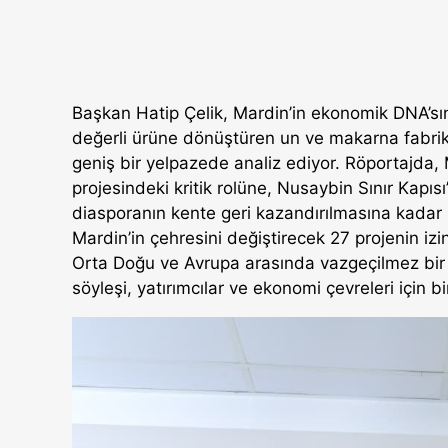
Başkan Hatip Çelik, Mardin’in ekonomik DNA’sın
değerli ürüne dönüştüren un ve makarna fabrikal
geniş bir yelpazede analiz ediyor. Röportajda, 
projesindeki kritik rolüne, Nusaybin Sınır Kapıs
diasporanın kente geri kazandırılmasına kadar p
Mardin’in çehresini değiştirecek 27 projenin izi
Orta Doğu ve Avrupa arasında vazgeçilmez bir 
söyleşi, yatırımcılar ve ekonomi çevreleri için bi