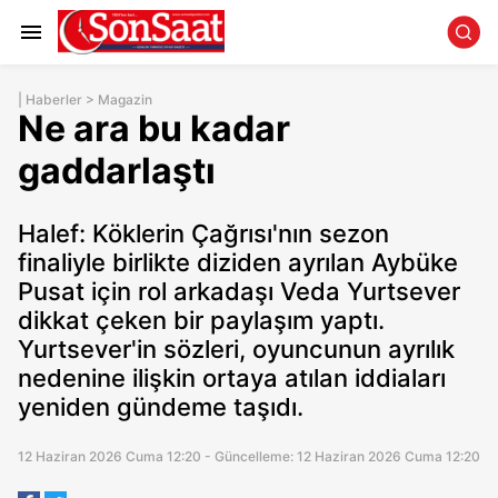
|
Haberler
>
Magazin
Ne ara bu kadar
gaddarlaştı
Halef: Köklerin Çağrısı'nın sezon
finaliyle birlikte diziden ayrılan Aybüke
Pusat için rol arkadaşı Veda Yurtsever
dikkat çeken bir paylaşım yaptı.
Yurtsever'in sözleri, oyuncunun ayrılık
nedenine ilişkin ortaya atılan iddiaları
yeniden gündeme taşıdı.
12 Haziran 2026 Cuma 12:20 - Güncelleme: 12 Haziran 2026 Cuma 12:20