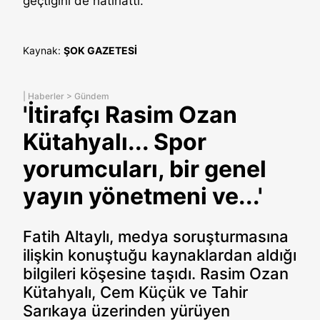
geçtiğini de hatırlattı.
Kaynak:
ŞOK GAZETESİ
|
Haberler
>
Gündem
'İtirafçı Rasim Ozan
Kütahyalı... Spor
yorumcuları, bir genel
yayın yönetmeni ve...'
Fatih Altaylı, medya soruşturmasına
ilişkin konuştuğu kaynaklardan aldığı
bilgileri köşesine taşıdı. Rasim Ozan
Kütahyalı, Cem Küçük ve Tahir
Sarıkaya üzerinden yürüyen