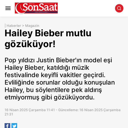
|
Haberler
>
Magazin
Hailey Bieber mutlu
gözüküyor!
Pop yıldızı Justin Bieber'ın model eşi
Hailey Bieber, katıldığı müzik
festivalinde keyifli vakitler geçirdi.
Evliliğinde sorunlar olduğu konuşulan
Hailey, bu söylentilere pek aldırış
etmiyormuş gibi gözüküyordu.
16 Nisan 2025 Çarşamba 11:41 - Güncelleme: 16 Nisan 2025 Çarşamba
21:31