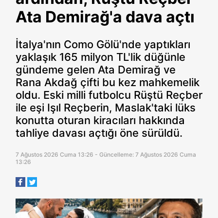
Ata Demirağ'a dava açtı
İtalya'nın Como Gölü'nde yaptıkları
yaklaşık 165 milyon TL'lik düğünle
gündeme gelen Ata Demirağ ve
Rana Akdağ çifti bu kez mahkemelik
oldu. Eski milli futbolcu Rüştü Reçber
ile eşi Işıl Reçberin, Maslak'taki lüks
konutta oturan kiracıları hakkında
tahliye davası açtığı öne sürüldü.
7 Ağustos 2026 Cuma 13:26 - Güncelleme: 7 Ağustos 2026 Cuma
13:26